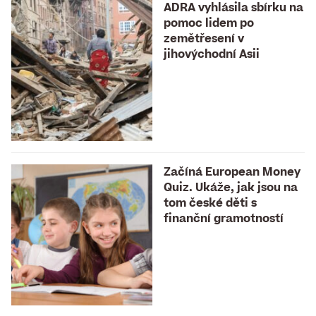
ADRA vyhlásila sbírku na
pomoc lidem po
zemětřesení v
jihovýchodní Asii
Začíná European Money
Quiz. Ukáže, jak jsou na
tom české děti s
finanční gramotností