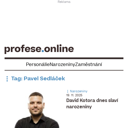
Skip
to
content
Personálie
Narozeniny
Zaměstnání
Tag: Pavel Sedláček
Narozeniny
19. 11. 2025
David Kotora dnes slaví
narozeniny