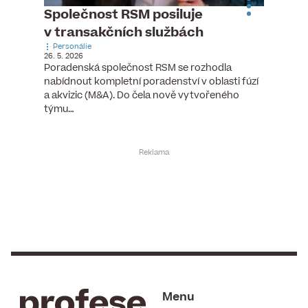
ste
Společnost RSM posiluje
Evrop
h
v transakčních službách
zasto
Personálie
rozdíl
26. 5. 2026
Zaměst
Poradenská společnost RSM se rozhodla
7. 6. 2026
nabídnout kompletní poradenství v oblasti fúzí
tních
Ženy v 
a akvizic (M&A). Do čela nově vytvořeného
teré
manažer
týmu…
y.
bodů víc
Menu