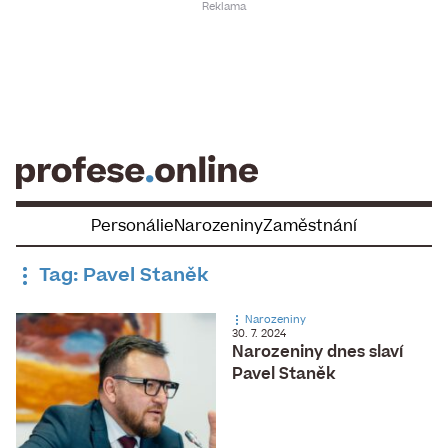
Skip
to
content
Personálie
Narozeniny
Zaměstnání
Tag: Pavel Staněk
Narozeniny
30. 7. 2024
Narozeniny dnes slaví
Pavel Staněk