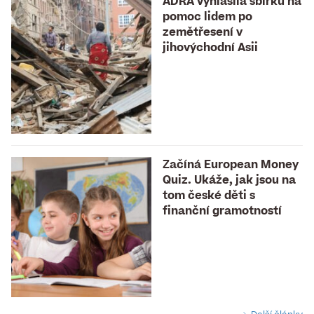
ADRA vyhlásila sbírku na
pomoc lidem po
zemětřesení v
jihovýchodní Asii
Začíná European Money
Quiz. Ukáže, jak jsou na
tom české děti s
finanční gramotností