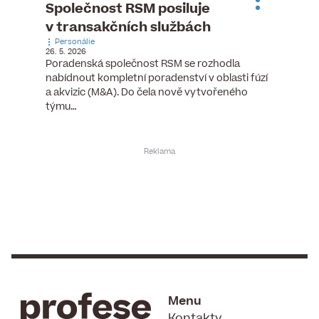
ste
Společnost RSM posiluje
Evrop
h
v transakčních službách
zasto
Personálie
rozdíl
26. 5. 2026
Zaměst
Poradenská společnost RSM se rozhodla
7. 6. 2026
nabídnout kompletní poradenství v oblasti fúzí
tních
Ženy v 
a akvizic (M&A). Do čela nově vytvořeného
teré
manažer
týmu…
y.
bodů víc
Menu
Kontakty