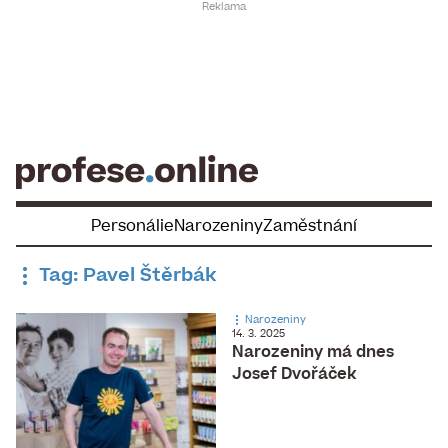
Skip
to
content
Personálie
Narozeniny
Zaměstnání
Tag: Pavel Štěrbák
Narozeniny
14. 3. 2025
Narozeniny má dnes
Josef Dvořáček