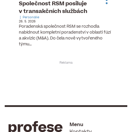
ste
Společnost RSM posiluje
Evrop
h
v transakčních službách
zasto
Personálie
rozdíl
26. 5. 2026
Zaměst
Poradenská společnost RSM se rozhodla
7. 6. 2026
nabídnout kompletní poradenství v oblasti fúzí
tních
Ženy v 
a akvizic (M&A). Do čela nově vytvořeného
teré
manažer
týmu…
y.
bodů víc
Menu
Kontakty