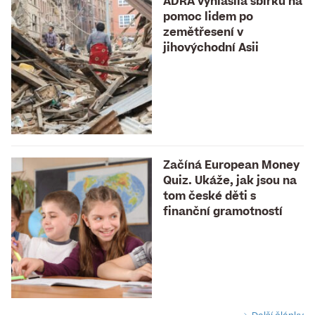
ADRA vyhlásila sbírku na
pomoc lidem po
zemětřesení v
jihovýchodní Asii
Začíná European Money
Quiz. Ukáže, jak jsou na
tom české děti s
finanční gramotností