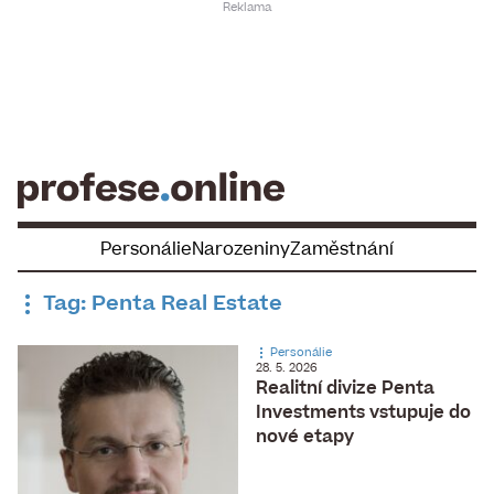
Skip
to
content
Personálie
Narozeniny
Zaměstnání
Tag: Penta Real Estate
Personálie
28. 5. 2026
Realitní divize Penta
Investments vstupuje do
nové etapy