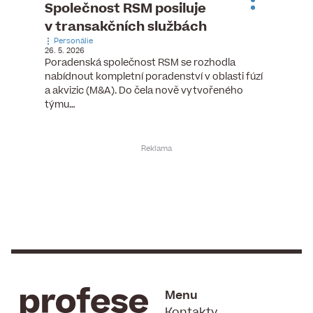
Společnost RSM posiluje
Evrop
v transakčních službách
zasto
Personálie
rozdíl
26. 5. 2026
Zaměst
), člen
Poradenská společnost RSM se rozhodla
7. 6. 2026
et let
nabídnout kompletní poradenství v oblasti fúzí
Ženy v 
d…
a akvizic (M&A). Do čela nově vytvořeného
manažer
týmu…
bodů víc
Menu
Kontakty