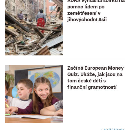
ADRA vyhlásila sbírku na
pomoc lidem po
zemětřesení v
jihovýchodní Asii
Začíná European Money
Quiz. Ukáže, jak jsou na
tom české děti s
finanční gramotností