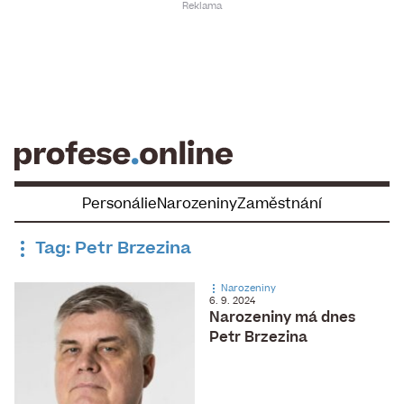
Skip
to
content
Personálie
Narozeniny
Zaměstnání
Tag: Petr Brzezina
Narozeniny
6. 9. 2024
Narozeniny má dnes
Petr Brzezina