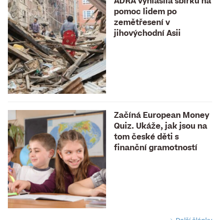
ADRA vyhlásila sbírku na
pomoc lidem po
zemětřesení v
jihovýchodní Asii
Začíná European Money
Quiz. Ukáže, jak jsou na
tom české děti s
finanční gramotností