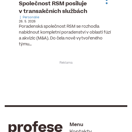
ste
Společnost RSM posiluje
Evrop
h
v transakčních službách
zasto
Personálie
rozdíl
26. 5. 2026
Zaměst
Poradenská společnost RSM se rozhodla
7. 6. 2026
nabídnout kompletní poradenství v oblasti fúzí
tních
Ženy v 
a akvizic (M&A). Do čela nově vytvořeného
teré
manažer
týmu…
y.
bodů víc
Menu
Kontakty