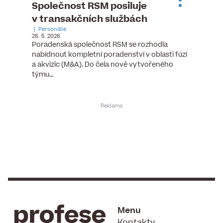
ste
Společnost RSM posiluje
Evrop
h
v transakčních službách
zasto
Personálie
rozdíl
26. 5. 2026
Zaměst
Poradenská společnost RSM se rozhodla
7. 6. 2026
nabídnout kompletní poradenství v oblasti fúzí
tních
Ženy v 
a akvizic (M&A). Do čela nově vytvořeného
teré
manažer
týmu…
y.
bodů víc
Menu
Kontakty