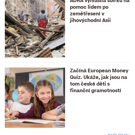
ADRA vyhlásila sbírku na
pomoc lidem po
zemětřesení v
jihovýchodní Asii
Začíná European Money
Quiz. Ukáže, jak jsou na
tom české děti s
finanční gramotností