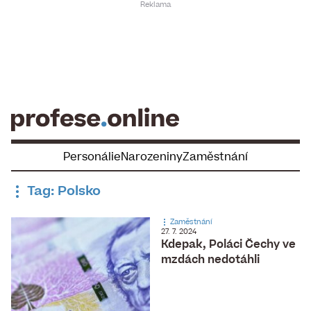
Skip
to
content
Personálie
Narozeniny
Zaměstnání
Tag: Polsko
Zaměstnání
27. 7. 2024
Kdepak, Poláci Čechy ve
mzdách nedotáhli