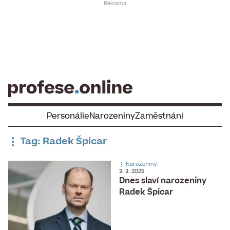
Skip
to
content
Personálie
Narozeniny
Zaměstnání
Tag: Radek Špicar
Narozeniny
3. 3. 2025
Dnes slaví narozeniny
Radek Špicar