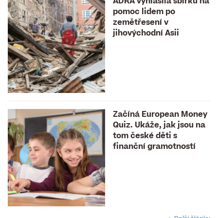
ADRA vyhlásila sbírku na
pomoc lidem po
zemětřesení v
jihovýchodní Asii
Začíná European Money
Quiz. Ukáže, jak jsou na
tom české děti s
finanční gramotností