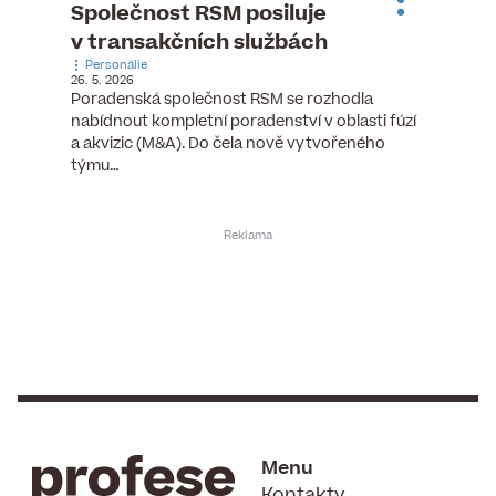
ste
Společnost RSM posiluje
Evrop
h
v transakčních službách
zasto
Personálie
rozdíl
26. 5. 2026
Zaměst
Poradenská společnost RSM se rozhodla
7. 6. 2026
nabídnout kompletní poradenství v oblasti fúzí
tních
Ženy v 
a akvizic (M&A). Do čela nově vytvořeného
teré
manažer
týmu…
y.
bodů víc
Menu
Kontakty