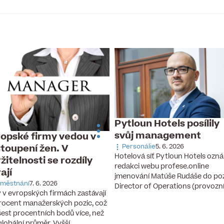
Pytloun Hotels posílily
svůj management
opské firmy vedou v
toupení žen. V
Personálie
5. 6. 2026
Hotelová síť Pytloun Hotels ozná
žitelnosti se rozdíly
redakci webu profese.online
rají
jmenování Matúše Rudáše do po
městnání
7. 6. 2026
Director of Operations (provozn
 v evropských firmách zastávají
rocent manažerských pozic, což
 šest procentních bodů více, než
 globální průměr. Vyšší…