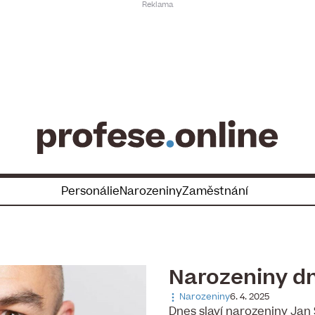
Personálie
Narozeniny
Zaměstnání
Narozeniny dn
Narozeniny
6. 4. 2025
Dnes slaví narozeniny Jan 