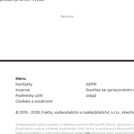
Menu
Kontakty
GDPR
Inzerce
Souhlas se zpracováním 
Podmínky užití
údajů
Cookies a soukromí
© 2015 - 2026, Fakta, vydavatelství a nakladatelství, s.r.o., vše
Vylepšujeme naše produkty a reklamu pomocí Microsoft Clarity, abychom vi
Používáním našich stránek souhlasíte s tím, že my a společnost Microsof
Naše prohlášení o ochraně osobních údajů
zde
obsahuje další podrobnosti