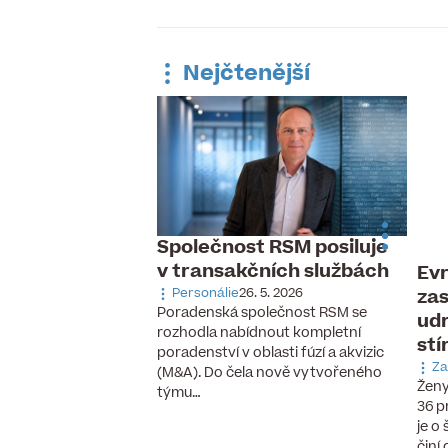
Nejčtenější
Společnost RSM posiluje
v transakčních službách
Evr
 pracovní trh,
zas
ávka po
Personálie
26. 5. 2026
Poradenská společnost RSM se
udr
aných pilotech
rozhodla nabídnout kompletní
stí
 6. 2026
poradenství v oblasti fúzí a akvizic
cizinců, vzestup
Za
(M&A). Do čela nově vytvořeného
chnologií a nové
Ženy
týmu…
se, které ještě před
36 p
cky neexistovaly.
je o
činí