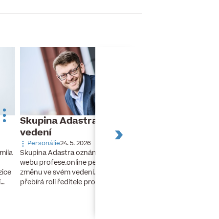
Skupina Adastra mění své
Dnes slaví naro
vedení
Turek
Personálie
24. 5. 2026
Narozeniny
26. 11. 20
Skupina Adastra oznámila redakci
mila
Dnes slaví narozeniny 
webu profese.online personální
finanční ředitel a člen
změnu ve svém vedení. Petr Zelenka
zice
developerské skupiny 
přebírá roli ředitele pro umělou…
í…
lety stál u zrodu…