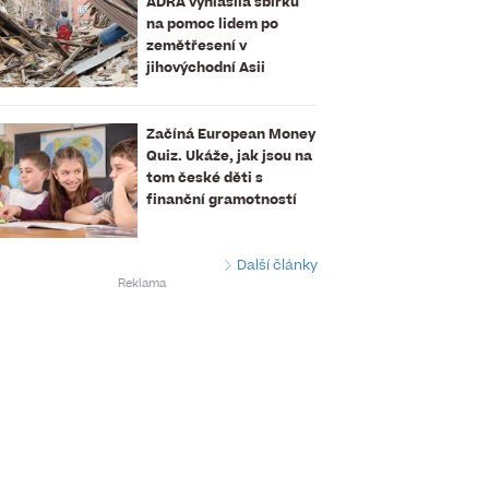
ADRA vyhlásila sbírku
na pomoc lidem po
zemětřesení v
jihovýchodní Asii
Začíná European Money
Quiz. Ukáže, jak jsou na
tom české děti s
finanční gramotností
Další články