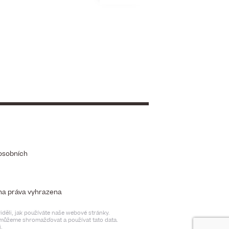
osobních
chna práva vyhrazena
děli, jak používáte naše webové stránky.
t můžeme shromažďovat a používat tato data.
.