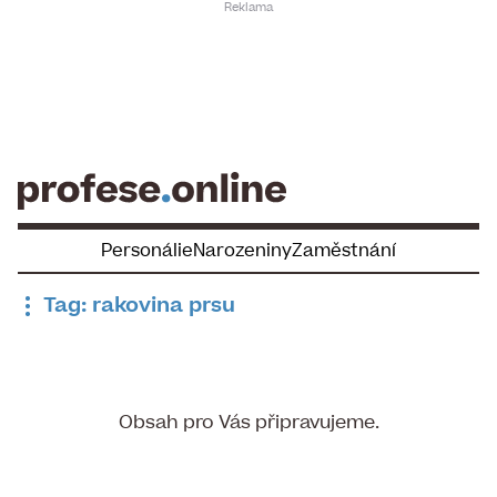
Skip
to
content
Personálie
Narozeniny
Zaměstnání
Tag: rakovina prsu
Obsah pro Vás připravujeme.