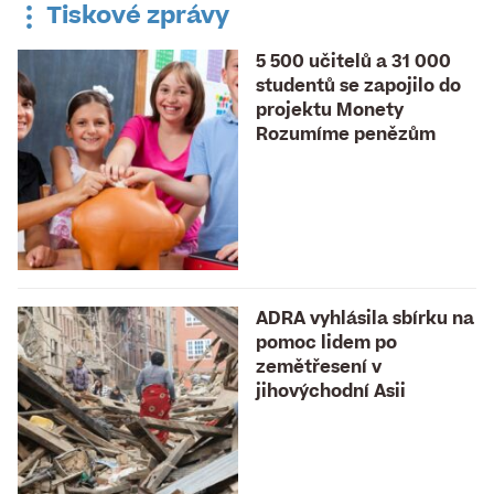
Tiskové zprávy
5 500 učitelů a 31 000
studentů se zapojilo do
projektu Monety
Rozumíme penězům
ADRA vyhlásila sbírku na
pomoc lidem po
zemětřesení v
jihovýchodní Asii