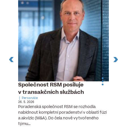
ste
Společnost RSM posiluje
Evrop
h
v transakčních službách
zasto
Personálie
rozdíl
26. 5. 2026
Zaměst
Poradenská společnost RSM se rozhodla
7. 6. 2026
nabídnout kompletní poradenství v oblasti fúzí
tních
Ženy v 
a akvizic (M&A). Do čela nově vytvořeného
teré
manažer
týmu…
y.
bodů víc