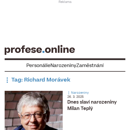
Skip
to
content
Personálie
Narozeniny
Zaměstnání
Tag: Richard Morávek
Narozeniny
26. 3. 2025
Dnes slaví narozeniny
Milan Teplý