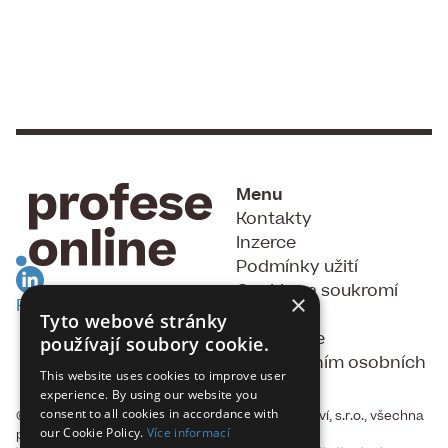
Menu
Kontakty
Inzerce
Podmínky užití
Cookies a soukromí
×
RSS Feed
GDPR
Tyto webové stránky
Souhlas se
používají soubory cookie.
zpracováním osobních
This website uses cookies to improve user
údajů
experience. By using our website you
consent to all cookies in accordance with
© 2015 - 2026, Fakta, vydavatelství a nakladatelství, s.r.o., všechna
our Cookie Policy.
Více informací
práva vyhrazena