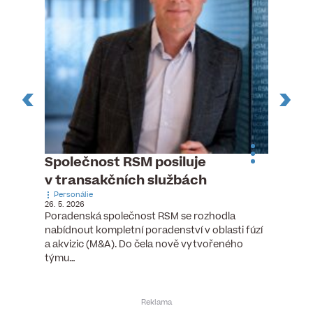
ste
Společnost RSM posiluje
Evrop
h
v transakčních službách
zasto
Personálie
rozdíl
26. 5. 2026
Zaměst
Poradenská společnost RSM se rozhodla
7. 6. 2026
nabídnout kompletní poradenství v oblasti fúzí
tních
Ženy v 
a akvizic (M&A). Do čela nově vytvořeného
teré
manažer
týmu…
y.
bodů víc