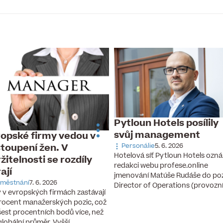
Pytloun Hotels posílily
svůj management
opské firmy vedou v
toupení žen. V
Personálie
5. 6. 2026
Hotelová síť Pytloun Hotels ozná
žitelnosti se rozdíly
redakci webu profese.online
rají
jmenování Matúše Rudáše do po
městnání
7. 6. 2026
Director of Operations (provozn
 v evropských firmách zastávají
rocent manažerských pozic, což
 šest procentních bodů více, než
 globální průměr. Vyšší…