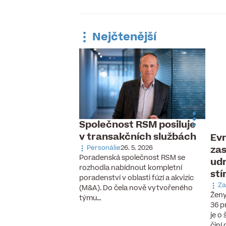
Nejčtenější
Společnost RSM posiluje
v transakčních službách
Evr
 pracovní trh,
zas
ávka po
Personálie
26. 5. 2026
Poradenská společnost RSM se
udr
aných pilotech
rozhodla nabídnout kompletní
stí
 6. 2026
poradenství v oblasti fúzí a akvizic
cizinců, vzestup
Za
(M&A). Do čela nově vytvořeného
chnologií a nové
Ženy
týmu…
se, které ještě před
36 p
cky neexistovaly.
je o
činí