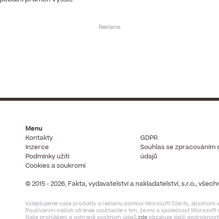
Menu
Kontakty
GDPR
Inzerce
Souhlas se zpracováním 
Podmínky užití
údajů
Cookies a soukromí
© 2015 - 2026, Fakta, vydavatelství a nakladatelství, s.r.o., vše
Vylepšujeme naše produkty a reklamu pomocí Microsoft Clarity, abychom vi
Používáním našich stránek souhlasíte s tím, že my a společnost Microsof
Naše prohlášení o ochraně osobních údajů
zde
obsahuje další podrobnosti