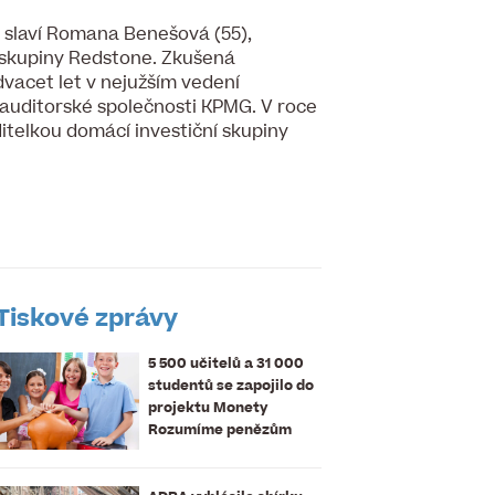
 slaví Romana Benešová (55),
í skupiny Redstone. Zkušená
vacet let v nejužším vedení
auditorské společnosti KPMG. V roce
itelkou domácí investiční skupiny
Tiskové zprávy
5 500 učitelů a 31 000
studentů se zapojilo do
projektu Monety
Rozumíme penězům