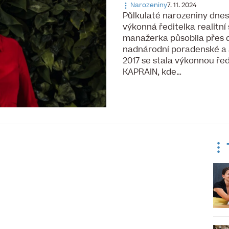
Narozeniny
7. 11. 2024
Půlkulaté narozeniny dnes
výkonná ředitelka realitn
manažerka působila přes d
nadnárodní poradenské a 
2017 se stala výkonnou řed
KAPRAIN, kde…