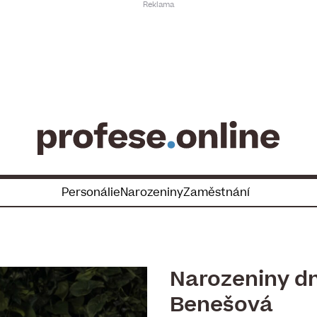
Personálie
Narozeniny
Zaměstnání
Narozeniny d
Benešová