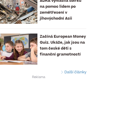
ADRA vyhlásila sbírku
na pomoc lidem po
zemětřesení v
jihovýchodní Asii
Začíná European Money
Quiz. Ukáže, jak jsou na
tom české děti s
finanční gramotností
Další články