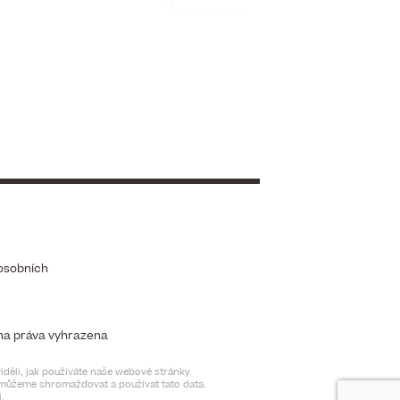
osobních
chna práva vyhrazena
děli, jak používáte naše webové stránky.
t můžeme shromažďovat a používat tato data.
.