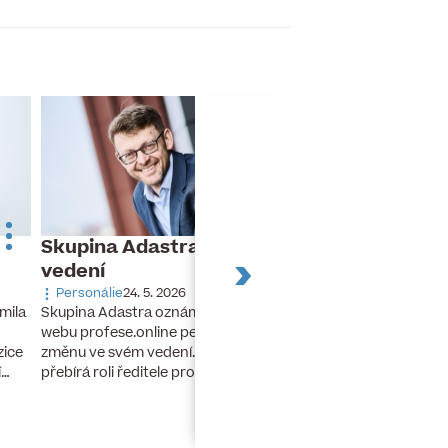
Skupina Adastra mění své
Dnes slaví naro
vedení
Turek
Personálie
24. 5. 2026
Narozeniny
26. 11. 20
Skupina Adastra oznámila redakci
mila
Dnes slaví narozeniny 
webu profese.online personální
finanční ředitel a člen
změnu ve svém vedení. Petr Zelenka
zice
developerské skupiny 
přebírá roli ředitele pro umělou…
í…
lety stál u zrodu…