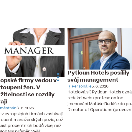
Pytloun Hotels posílily
svůj management
opské firmy vedou v
toupení žen. V
Personálie
5. 6. 2026
Hotelová síť Pytloun Hotels ozná
žitelnosti se rozdíly
redakci webu profese.online
rají
jmenování Matúše Rudáše do po
městnání
7. 6. 2026
Director of Operations (provozn
 v evropských firmách zastávají
rocent manažerských pozic, což
 šest procentních bodů více, než
 globální průměr. Vyšší…