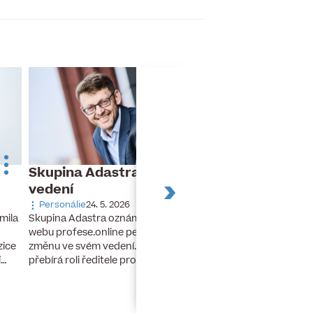
Skupina Adastra mění své
Dnes slaví naro
vedení
Turek
Personálie
24. 5. 2026
Narozeniny
26. 11. 20
Skupina Adastra oznámila redakci
mila
Dnes slaví narozeniny 
webu profese.online personální
finanční ředitel a člen
změnu ve svém vedení. Petr Zelenka
zice
developerské skupiny 
přebírá roli ředitele pro umělou…
í…
lety stál u zrodu…