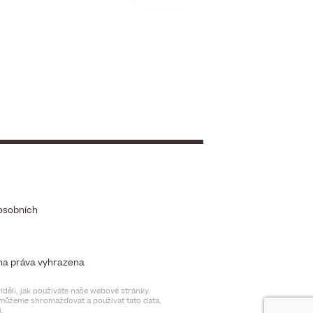
osobních
chna práva vyhrazena
děli, jak používáte naše webové stránky.
t můžeme shromažďovat a používat tato data.
.