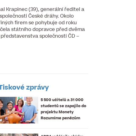
al Krapinec (39), generální ředitel a
společnosti České dráhy. Okolo
řiných firem se pohybuje od roku
 čela státního dopravce před dvěma
a představenstva společnosti ČD –
Tiskové zprávy
5 500 učitelů a 31 000
studentů se zapojilo do
projektu Monety
Rozumíme penězům