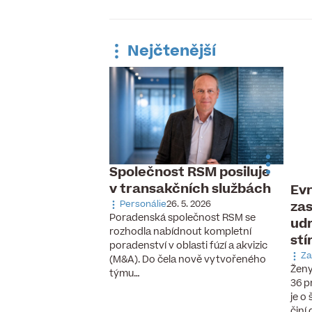
Nejčtenější
Společnost RSM posiluje
v transakčních službách
Evr
 pracovní trh,
zas
ávka po
Personálie
26. 5. 2026
Poradenská společnost RSM se
udr
aných pilotech
rozhodla nabídnout kompletní
stí
 6. 2026
poradenství v oblasti fúzí a akvizic
cizinců, vzestup
Za
(M&A). Do čela nově vytvořeného
chnologií a nové
Ženy
týmu…
se, které ještě před
36 p
cky neexistovaly.
je o
činí