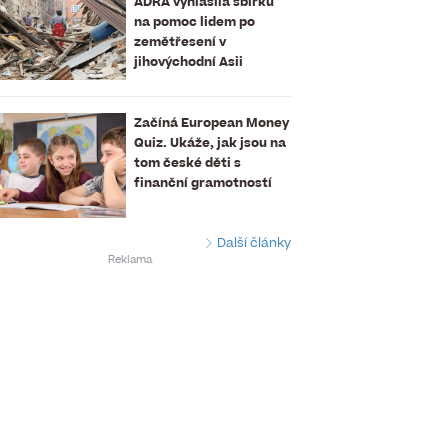
ADRA vyhlásila sbírku
na pomoc lidem po
zemětřesení v
jihovýchodní Asii
Začíná European Money
Quiz. Ukáže, jak jsou na
tom české děti s
finanční gramotností
Další články