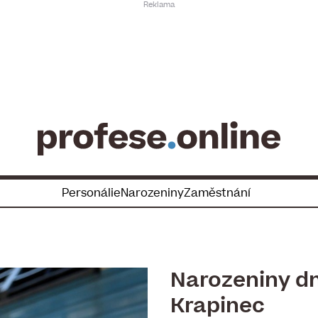
Personálie
Narozeniny
Zaměstnání
Narozeniny dne
Krapinec