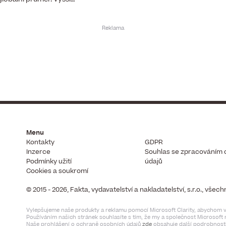
Menu
Kontakty
GDPR
Inzerce
Souhlas se zpracováním 
Podmínky užití
údajů
Cookies a soukromí
© 2015 - 2026, Fakta, vydavatelství a nakladatelství, s.r.o., vše
Vylepšujeme naše produkty a reklamu pomocí Microsoft Clarity, abychom vi
Používáním našich stránek souhlasíte s tím, že my a společnost Microsof
Naše prohlášení o ochraně osobních údajů
zde
obsahuje další podrobnosti