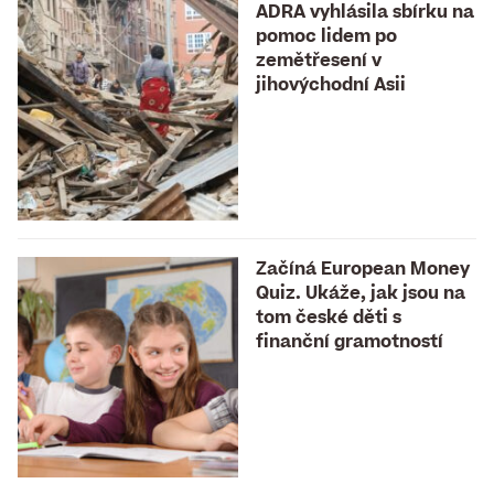
ADRA vyhlásila sbírku na
pomoc lidem po
zemětřesení v
jihovýchodní Asii
Začíná European Money
Quiz. Ukáže, jak jsou na
tom české děti s
finanční gramotností