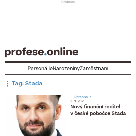
Skip
to
content
Personálie
Narozeniny
Zaměstnání
Tag: Stada
Personálie
3. 3. 2025
Nový finanční ředitel
v české pobočce Stada