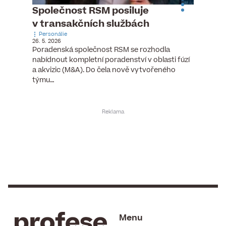
ste
Společnost RSM posiluje
Evrop
h
v transakčních službách
zasto
Personálie
rozdíl
26. 5. 2026
Zaměst
Poradenská společnost RSM se rozhodla
7. 6. 2026
nabídnout kompletní poradenství v oblasti fúzí
tních
Ženy v 
a akvizic (M&A). Do čela nově vytvořeného
teré
manažer
týmu…
y.
bodů víc
Menu