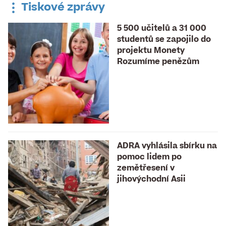
Tiskové zprávy
5 500 učitelů a 31 000
studentů se zapojilo do
projektu Monety
Rozumíme penězům
ADRA vyhlásila sbírku na
pomoc lidem po
zemětřesení v
jihovýchodní Asii