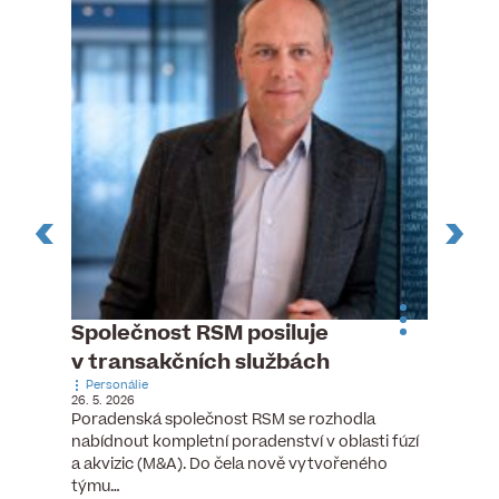
ste
Společnost RSM posiluje
Evrop
h
v transakčních službách
zasto
Personálie
rozdíl
26. 5. 2026
Zaměst
Poradenská společnost RSM se rozhodla
7. 6. 2026
nabídnout kompletní poradenství v oblasti fúzí
tních
Ženy v 
a akvizic (M&A). Do čela nově vytvořeného
teré
manažer
týmu…
y.
bodů víc