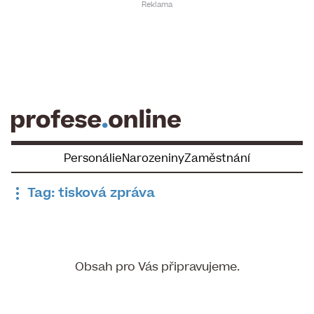
Skip
to
content
Personálie
Narozeniny
Zaměstnání
Tag: tisková zpráva
Obsah pro Vás připravujeme.