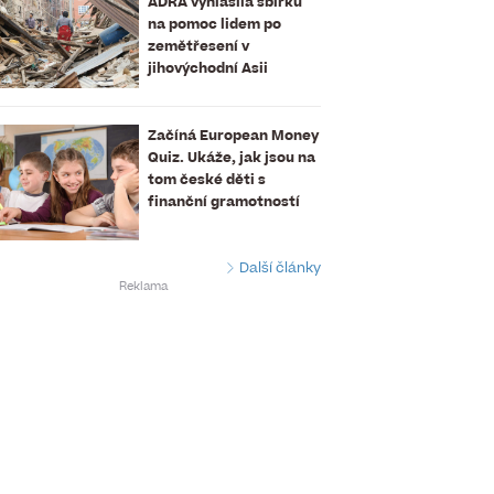
ADRA vyhlásila sbírku
na pomoc lidem po
zemětřesení v
jihovýchodní Asii
Začíná European Money
Quiz. Ukáže, jak jsou na
tom české děti s
finanční gramotností
Další články