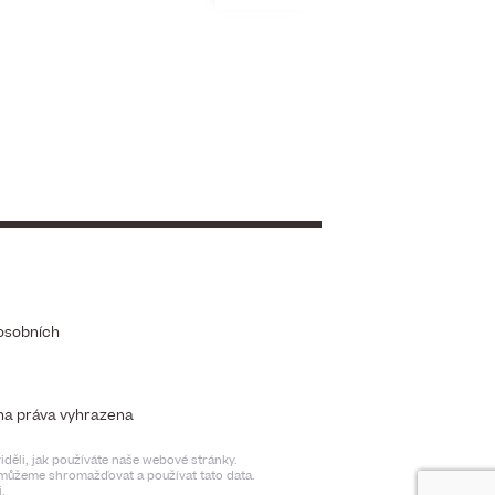
osobních
chna práva vyhrazena
děli, jak používáte naše webové stránky.
t můžeme shromažďovat a používat tato data.
.