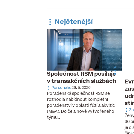
Nejčtenější
Společnost RSM posiluje
v transakčních službách
Evr
 pracovní trh,
zas
ávka po
Personálie
26. 5. 2026
Poradenská společnost RSM se
udr
aných pilotech
rozhodla nabídnout kompletní
stí
 6. 2026
poradenství v oblasti fúzí a akvizic
cizinců, vzestup
Za
(M&A). Do čela nově vytvořeného
chnologií a nové
Ženy
týmu…
se, které ještě před
36 p
cky neexistovaly.
je o
činí