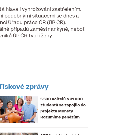
tá hlava i vyhrožování zastřelením.
mi podobnými situacemi se dnes a
nci Úřadu práce ČR (ÚP ČR).
tšině případů zaměstnankyně, neboť
níků ÚP ČR tvoří ženy.
Tiskové zprávy
5 500 učitelů a 31 000
studentů se zapojilo do
projektu Monety
Rozumíme penězům