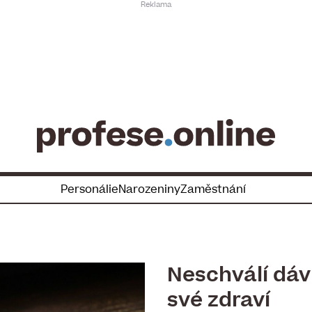
Personálie
Narozeniny
Zaměstnání
Neschválí dáv
své zdraví