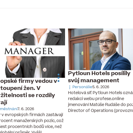
Pytloun Hotels posílily
svůj management
opské firmy vedou v
toupení žen. V
Personálie
5. 6. 2026
Hotelová síť Pytloun Hotels ozná
žitelnosti se rozdíly
redakci webu profese.online
rají
jmenování Matúše Rudáše do po
městnání
7. 6. 2026
Director of Operations (provozn
 v evropských firmách zastávají
rocent manažerských pozic, což
 šest procentních bodů více, než
 globální průměr. Vyšší…