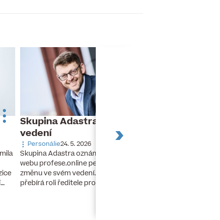
Skupina Adastra mění své
Dnes slaví naro
vedení
Turek
Personálie
24. 5. 2026
Narozeniny
26. 11. 20
Skupina Adastra oznámila redakci
mila
Dnes slaví narozeniny 
webu profese.online personální
finanční ředitel a člen
změnu ve svém vedení. Petr Zelenka
zice
developerské skupiny 
přebírá roli ředitele pro umělou…
í…
lety stál u zrodu…