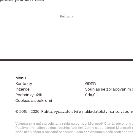
Menu
Kontakty
GDPR
Inzerce
Souhlas se zpracováním 
Podmínky užití
údajů
Cookies a soukromí
© 2015 - 2026, Fakta, vydavatelství a nakladatelství, s.r.o., vše
Vylepšujeme naše produkty a reklamu pomocí Microsoft Clarity, abychom vi
Používáním našich stránek souhlasíte s tím, že my a společnost Microsof
Naše prohlášení o ochraně osobních údajů
zde
obsahuje další podrobnosti