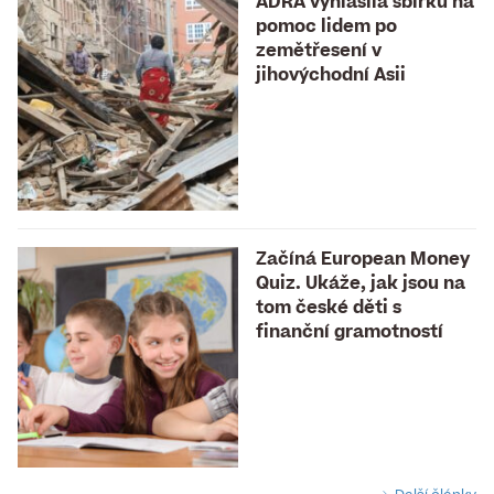
ADRA vyhlásila sbírku na
pomoc lidem po
zemětřesení v
jihovýchodní Asii
Začíná European Money
Quiz. Ukáže, jak jsou na
tom české děti s
finanční gramotností