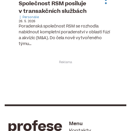
ste
Společnost RSM posiluje
Evrop
h
v transakčních službách
zasto
Personálie
rozdíl
26. 5. 2026
Zaměst
Poradenská společnost RSM se rozhodla
7. 6. 2026
nabídnout kompletní poradenství v oblasti fúzí
tních
Ženy v 
a akvizic (M&A). Do čela nově vytvořeného
teré
manažer
týmu…
y.
bodů víc
Menu
Kontakty