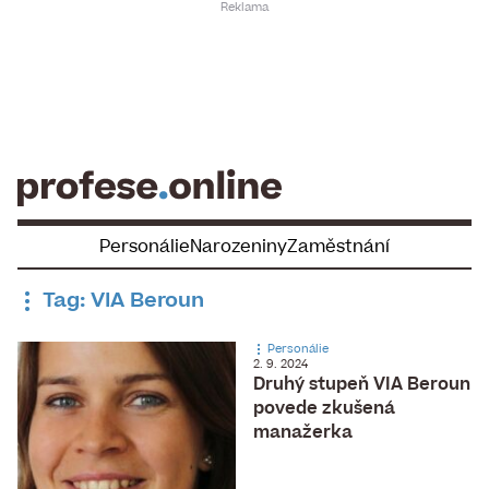
Skip
to
content
Personálie
Narozeniny
Zaměstnání
Tag: VIA Beroun
Personálie
2. 9. 2024
Druhý stupeň VIA Beroun
povede zkušená
manažerka