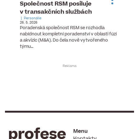
ste
Společnost RSM posiluje
Evrop
h
v transakčních službách
zasto
Personálie
rozdíl
26. 5. 2026
Zaměst
Poradenská společnost RSM se rozhodla
7. 6. 2026
nabídnout kompletní poradenství v oblasti fúzí
tních
Ženy v 
a akvizic (M&A). Do čela nově vytvořeného
teré
manažer
týmu…
y.
bodů víc
Menu
Kontakty