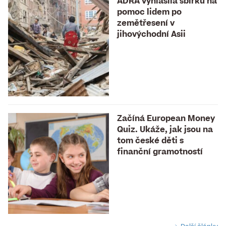
ADRA vyhlásila sbírku na
pomoc lidem po
zemětřesení v
jihovýchodní Asii
Začíná European Money
Quiz. Ukáže, jak jsou na
tom české děti s
finanční gramotností