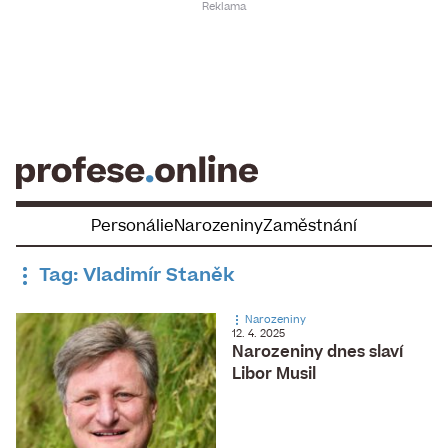
Skip
to
content
Personálie
Narozeniny
Zaměstnání
Tag: Vladimír Staněk
Narozeniny
12. 4. 2025
Narozeniny dnes slaví
Libor Musil