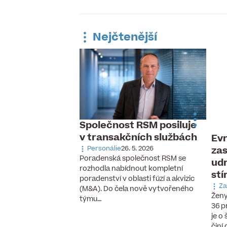
Nejčtenější
Společnost RSM posiluje
v transakčních službách
Evr
 pracovní trh,
zas
ávka po
Personálie
26. 5. 2026
Poradenská společnost RSM se
udr
aných pilotech
rozhodla nabídnout kompletní
stí
 6. 2026
poradenství v oblasti fúzí a akvizic
cizinců, vzestup
Za
(M&A). Do čela nově vytvořeného
chnologií a nové
Ženy
týmu…
se, které ještě před
36 p
cky neexistovaly.
je o
činí