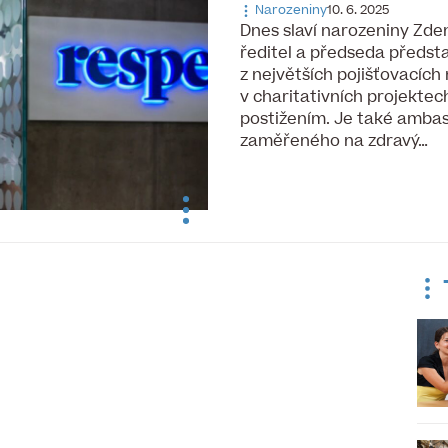
Narozeniny
10. 6. 2025
Dnes slaví narozeniny Zden
ředitel a předseda předst
z největších pojišťovacích
v charitativních projektec
postižením. Je také amb
zaměřeného na zdravý…