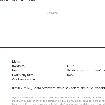
Menu
Kontakty
GDPR
Inzerce
Souhlas se zpracováním 
Podmínky užití
údajů
Cookies a soukromí
© 2015 - 2026, Fakta, vydavatelství a nakladatelství, s.r.o., vše
Vylepšujeme naše produkty a reklamu pomocí Microsoft Clarity, abychom vi
Používáním našich stránek souhlasíte s tím, že my a společnost Microsof
Naše prohlášení o ochraně osobních údajů
zde
obsahuje další podrobnosti