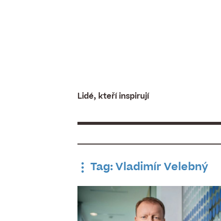
Skip
to
content
Lidé, kteří inspirují
Tag: Vladimír Velebný