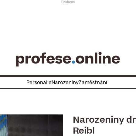
Personálie
Narozeniny
Zaměstnání
Narozeniny dn
Reibl