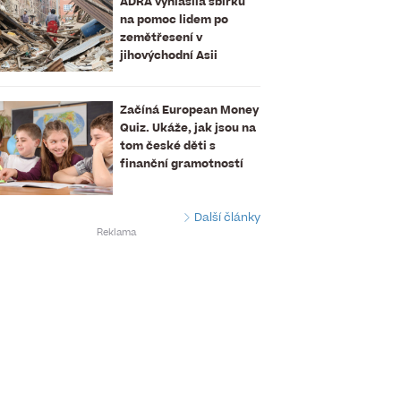
ADRA vyhlásila sbírku
na pomoc lidem po
zemětřesení v
jihovýchodní Asii
Začíná European Money
Quiz. Ukáže, jak jsou na
tom české děti s
finanční gramotností
Další články