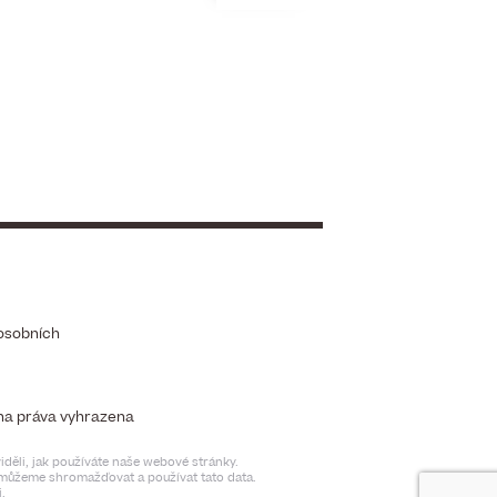
osobních
chna práva vyhrazena
děli, jak používáte naše webové stránky.
t můžeme shromažďovat a používat tato data.
.