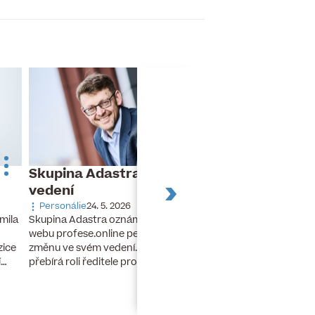
Skupina Adastra mění své
Dnes slaví naro
vedení
Turek
Personálie
24. 5. 2026
Narozeniny
26. 11. 20
Skupina Adastra oznámila redakci
mila
Dnes slaví narozeniny 
webu profese.online personální
finanční ředitel a člen
změnu ve svém vedení. Petr Zelenka
zice
developerské skupiny 
přebírá roli ředitele pro umělou…
í…
lety stál u zrodu…