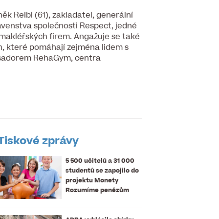
ěk Reibl (61), zakladatel, generální
avenstva společnosti Respect, jedné
 makléřských firem. Angažuje se také
h, které pomáhají zejména lidem s
asadorem RehaGym, centra
Tiskové zprávy
5 500 učitelů a 31 000
studentů se zapojilo do
projektu Monety
Rozumíme penězům