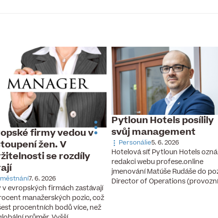
Pytloun Hotels posílily
svůj management
opské firmy vedou v
toupení žen. V
Personálie
5. 6. 2026
Hotelová síť Pytloun Hotels ozná
žitelnosti se rozdíly
redakci webu profese.online
rají
jmenování Matúše Rudáše do po
městnání
7. 6. 2026
Director of Operations (provozn
 v evropských firmách zastávají
rocent manažerských pozic, což
 šest procentních bodů více, než
 globální průměr. Vyšší…