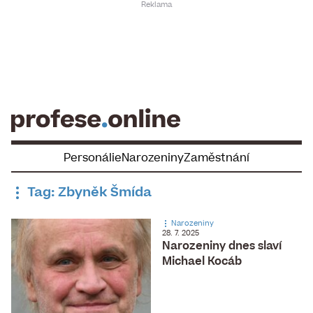
Skip
to
content
Personálie
Narozeniny
Zaměstnání
Tag: Zbyněk Šmída
Narozeniny
28. 7. 2025
Narozeniny dnes slaví
Michael Kocáb