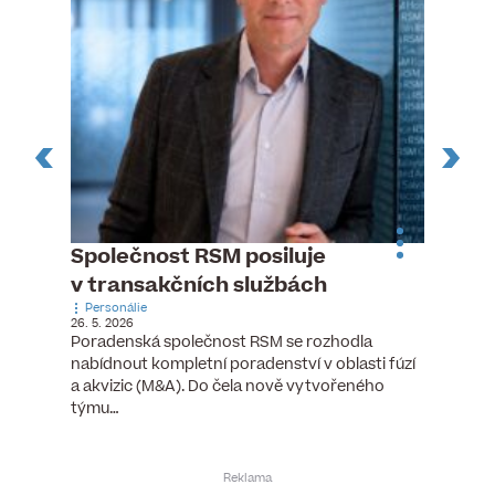
ste
Společnost RSM posiluje
Evrop
h
v transakčních službách
zasto
Personálie
rozdíl
26. 5. 2026
Zaměst
Poradenská společnost RSM se rozhodla
7. 6. 2026
nabídnout kompletní poradenství v oblasti fúzí
tních
Ženy v 
a akvizic (M&A). Do čela nově vytvořeného
teré
manažer
týmu…
y.
bodů víc