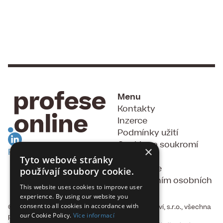
Menu
Kontakty
Inzerce
Podmínky užití
Cookies a soukromí
×
RSS Feed
GDPR
Tyto webové stránky
Souhlas se
používají soubory cookie.
zpracováním osobních
This website uses cookies to improve user
údajů
experience. By using our website you
consent to all cookies in accordance with
© 2015 - 2026, Fakta, vydavatelství a nakladatelství, s.r.o., všechna
our Cookie Policy.
Více informací
práva vyhrazena