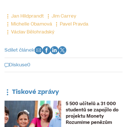
Jan Hildprandt
Jim Carrey
Michelle Obamová
Pavel Pravda
Václav Bělohradský
Sdílet článek
Diskuse
0
Diskuse k tomuto článku je již
uzavřena
Tiskové zprávy
5 500 učitelů a 31 000
studentů se zapojilo do
projektu Monety
Rozumíme penězům