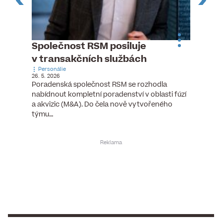
n
Společnost RSM posiluje
Pytlou
v transakčních službách
mana
Personálie
Personá
26. 5. 2026
5. 6. 2026
), člen
Poradenská společnost RSM se rozhodla
Hotelov
tšího
nabídnout kompletní poradenství v oblasti fúzí
webu pr
ní…
a akvizic (M&A). Do čela nově vytvořeného
do pozi
týmu…