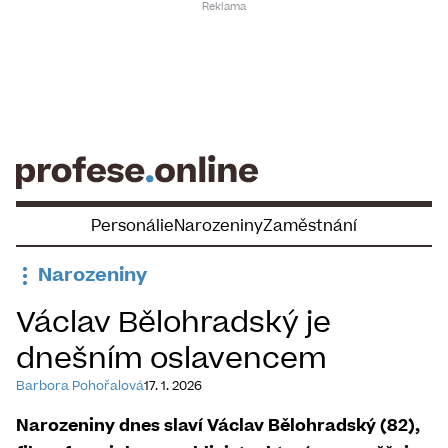
Skip
to
content
Personálie
Narozeniny
Zaměstnání
Narozeniny
Václav Bělohradský je
dnešním oslavencem
Barbora Pohořalová
17. 1. 2026
Narozeniny dnes slaví Václav Bělohradský (82),