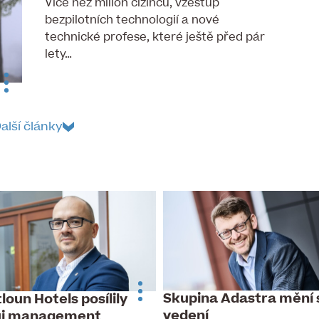
Více než milion cizinců, vzestup
bezpilotních technologií a nové
technické profese, které ještě před pár
lety…
alší články
Skupina Adastra mění 
loun Hotels posílily
vedení
ůj management