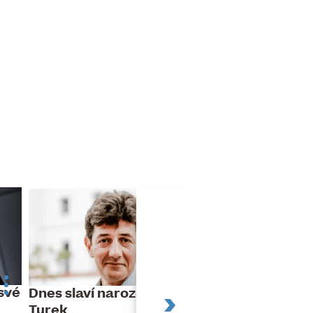
své
Evropská regio
Dnes slaví narozeniny Jan
RICS mění své 
Turek