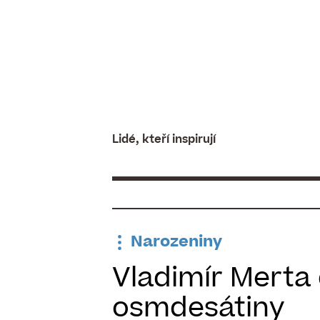
Skip
to
content
Lidé, kteří inspirují
Narozeniny
Vladimír Merta 
osmdesátiny