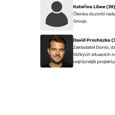
Kateřina Löwe (39
Členka dozorčí rady
Group.
David Procházka (
Zakladatel Donio, d
těžkých situacích 
nejrůznější projekty