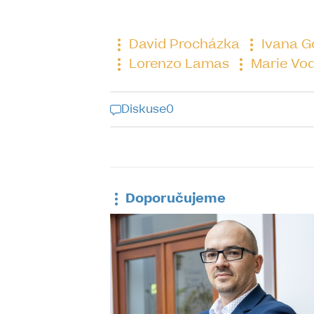
David Procházka
Ivana G
Lorenzo Lamas
Marie Vo
Diskuse
0
Diskuse k tomu
Doporučujeme