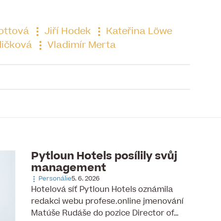
ottová
Jiří Hodek
Kateřina Löwe
dičková
Vladimír Merta
to článku je již uzavřena
Pytloun Hotels posílily svůj
management
Personálie
5. 6. 2026
Hotelová síť Pytloun Hotels oznámila
redakci webu profese.online jmenování
Matúše Rudáše do pozice Director of…