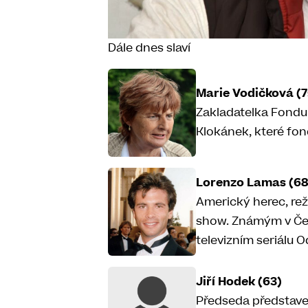
Dále dnes slaví
Marie Vodičková (7
Zakladatelka Fondu
Klokánek, které fon
Lorenzo Lamas (68
Americký herec, rež
show. Známým v Česk
televizním seriálu O
Jiří Hodek (63)
Předseda představe