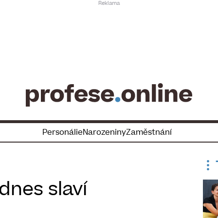
Personálie
Narozeniny
Zaměstnání
dnes slaví