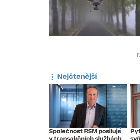
D
Nejčtenější
Společnost RSM posiluje
Pyt
 dnes slaví
v transakčních službách
sv
udník