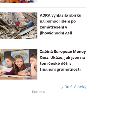
ADRA vyhlásila sbírku
na pomoc lidem po
zemětřesení v
jihovýchodní Asii
Začíná European Money
Quiz. Ukáže, jak jsou na
tom české děti s
finanční gramotností
Další články