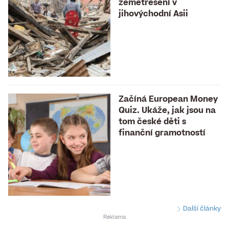
zemětřesení v
jihovýchodní Asii
Začíná European Money
Quiz. Ukáže, jak jsou na
tom české děti s
finanční gramotností
Další články