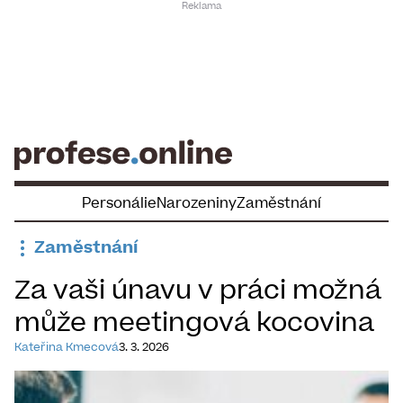
Skip
to
content
Personálie
Narozeniny
Zaměstnání
Zaměstnání
Za vaši únavu v práci možná
může meetingová kocovina
Kateřina Kmecová
3. 3. 2026