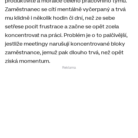
produktivitě a morálce celého pracovního týmu.
Zaměstnanec se cítí mentálně vyčerpaný a trvá
mu klidně i několik hodin či dní, než ze sebe
setřese pocit frustrace a začne se opět zcela
koncentrovat na práci. Problém je o to palčivější,
jestliže meetingy narušují koncentrované bloky
zaměstnance, jemuž pak dlouho trvá, než opět
získá momentum.