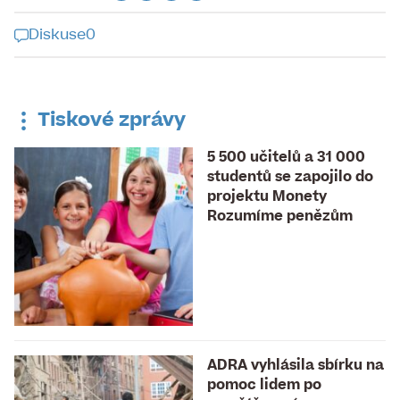
Diskuse
0
Diskuse k tomuto článku je již
uzavřena
Tiskové zprávy
5 500 učitelů a 31 000
studentů se zapojilo do
projektu Monety
Rozumíme penězům
ADRA vyhlásila sbírku na
pomoc lidem po