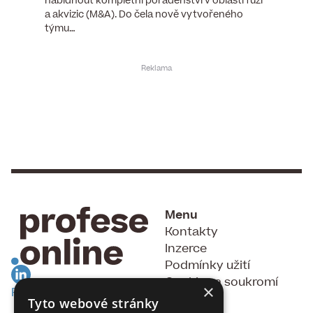
tšího
nabídnout kompletní poradenství v oblasti fúzí
webu pr
ní…
a akvizic (M&A). Do čela nově vytvořeného
do pozi
týmu…
Menu
Kontakty
Inzerce
Podmínky užití
Cookies a soukromí
×
RSS Feed
GDPR
Tyto webové stránky