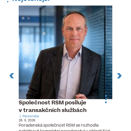
n
Společnost RSM posiluje
Pytlou
v transakčních službách
mana
Personálie
Personá
26. 5. 2026
5. 6. 2026
), člen
Poradenská společnost RSM se rozhodla
Hotelov