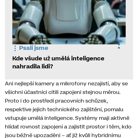
Psali jsme
Kde všude už umělá inteligence
nahradila lidi?
Ani nejlepší kamery a mikrofony nezajistí, aby se
všichni účastníci cítili zapojeni stejnou měrou.
Proto i do prostředí pracovních schůzek,
respektive jejich technického zajištění, pomalu
vstupuje umělá inteligence. Systémy mají aktivně
hlídat rovnost zapojení a zajistit prostor i těm, kdo
jsou běžně upozaděni – ať již kvůli hybridnímu