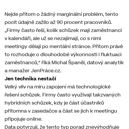
Nejde přitom o žádný marginální problém, tento
pocit údajně zažilo až 90 procent pracovníků.
„Firmy často řeší, kolik schůzek mají zaměstnanci
v kalendáři, ale už se nezajímají, co s nimi
meetingy dělají po mentální stránce. Přitom právě
to rozhoduje o dlouhodobé výkonnosti i fluktuaci
zaměstnanců,“ říká Michal Španěl, datový analytik
a manažer JenPráce.cz.
Jen technika nestačí
Velký vliv na míru zapojení má technologické
řešení schůzek. Firmy často využívají takzvaných
hybridních schůzek, kdy je část účastníků
přítomna v zasedačce a část se jich k meetingu
připojuje online.
Data potvrzují, že tento typ porad znevýhodňuje