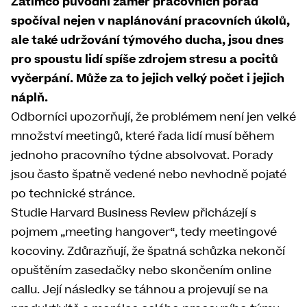
Zatímco původní záměr pracovních porad
spočíval nejen v naplánování pracovních úkolů,
ale také udržování týmového ducha, jsou dnes
pro spoustu lidí spíše zdrojem stresu a pocitů
vyčerpání. Může za to jejich velký počet i jejich
náplň.
Odborníci upozorňují, že problémem není jen velké
množství meetingů, které řada lidí musí během
jednoho pracovního týdne absolvovat. Porady
jsou často špatně vedené nebo nevhodně pojaté
po technické stránce.
Studie
Harvard Business Review
přicházejí s
pojmem „meeting hangover“, tedy meetingové
kocoviny. Zdůrazňují, že špatná schůzka nekončí
opuštěním zasedačky nebo skončením online
callu. Její následky se táhnou a projevují se na