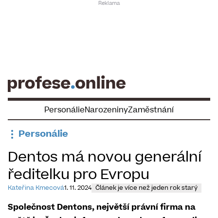
Skip
to
content
Personálie
Narozeniny
Zaměstnání
Personálie
Dentos má novou generální
ředitelku pro Evropu
Kateřina Kmecová
1. 11. 2024
Článek je více než jeden rok starý
Společnost Dentons, největší právní firma na