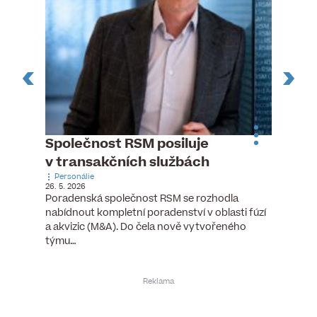
n
Společnost RSM posiluje
Pytlou
v transakčních službách
mana
Personálie
Personá
26. 5. 2026
5. 6. 2026
), člen
Poradenská společnost RSM se rozhodla
Hotelov
tšího
nabídnout kompletní poradenství v oblasti fúzí
webu pr
ní…
a akvizic (M&A). Do čela nově vytvořeného
do pozi
týmu…