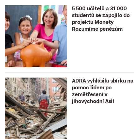
5 500 učitelů a 31 000
studentů se zapojilo do
projektu Monety
Rozumíme penězům
ADRA vyhlásila sbírku na
pomoc lidem po
zemětřesení v
jihovýchodní Asii