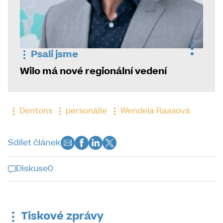
Psali jsme
Wilo má nové regionální vedení
Dentons
personálie
Wendela Raasová
Sdílet článek
Diskuse
0
Diskuse k tomuto článku je již
uzavřena
Tiskové zprávy