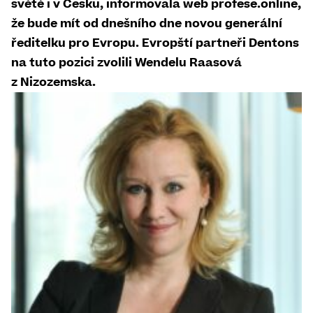
světě i v Česku, informovala web profese.online,
že bude mít od dnešního dne novou generální
ředitelku pro Evropu. Evropští partneři Dentons
na tuto pozici zvolili Wendelu Raasová
z Nizozemska.