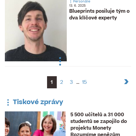
Personálie
13. 6. 2025
Blueprints posiluje tým o
dva klíčové experty
1
2
3
…
15
Tiskové zprávy
5 500 učitelů a 31 000
studentů se zapojilo do
projektu Monety
Rozumíme penězům