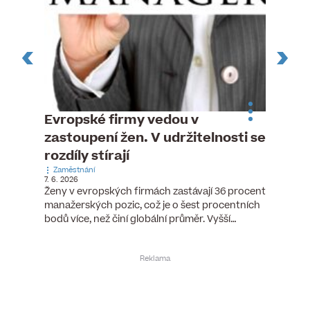
k
Evropské firmy vedou v
Dnes 
zastoupení žen. V udržitelnosti se
Naroze
26. 11. 202
rozdíly stírají
Dnes sla
ředitel 
Zaměstnání
),
7. 6. 2026
JRD. Pře
vropské
Ženy v evropských firmách zastávají 36 procent
terá…
manažerských pozic, což je o šest procentních
bodů více, než činí globální průměr. Vyšší…