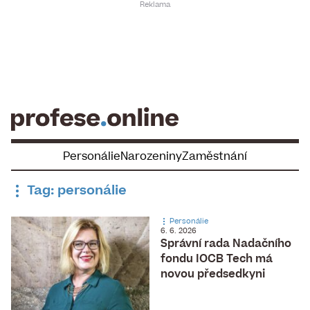
Skip
to
content
Personálie
Narozeniny
Zaměstnání
Tag: personálie
Personálie
6. 6. 2026
Správní rada Nadačního
fondu IOCB Tech má
novou předsedkyni