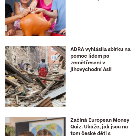
ADRA vyhlásila sbírku na
pomoc lidem po
zemětřesení v
jihovýchodní Asii
Začíná European Money
Quiz. Ukáže, jak jsou na
tom české děti s