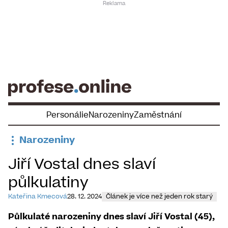
Skip
to
content
Personálie
Narozeniny
Zaměstnání
Narozeniny
Jiří Vostal dnes slaví
půlkulatiny
Kateřina Kmecová
28. 12. 2024
Článek je více než jeden rok starý
Půlkulaté narozeniny dnes slaví Jiří Vostal (45),