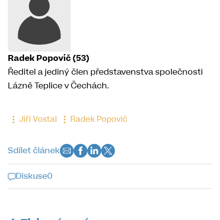
Radek Popovič (53)
Ředitel a jediný člen představenstva společnosti
Lázně Teplice v Čechách.
Jiří Vostal
Radek Popovič
Sdílet článek
Diskuse
0
Diskuse k tomuto článku je již
uzavřena