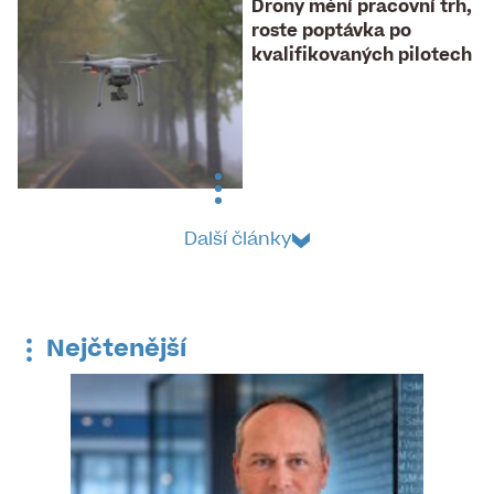
Drony mění pracovní trh,
roste poptávka po
kvalifikovaných pilotech
Další články
Nejčtenější