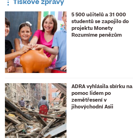
Tiskové zprávy
5 500 učitelů a 31 000
studentů se zapojilo do
projektu Monety
Rozumíme penězům
ADRA vyhlásila sbírku na
pomoc lidem po
zemětřesení v
jihovýchodní Asii