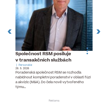
n
Společnost RSM posiluje
Pytlou
v transakčních službách
mana
Personálie
Personá
26. 5. 2026
5. 6. 2026
), člen
Poradenská společnost RSM se rozhodla
Hotelov
tšího
nabídnout kompletní poradenství v oblasti fúzí
webu pr
ní…
a akvizic (M&A). Do čela nově vytvořeného
do pozi
týmu…