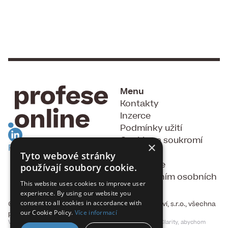
Menu
Kontakty
Inzerce
Podmínky užití
Cookies a soukromí
×
RSS Feed
GDPR
Tyto webové stránky
Souhlas se
používají soubory cookie.
zpracováním osobních
This website uses cookies to improve user
údajů
experience. By using our website you
consent to all cookies in accordance with
© 2015 - 2026, Fakta, vydavatelství a nakladatelství, s.r.o., všechna
our Cookie Policy.
Více informací
práva vyhrazena
Vylepšujeme naše produkty a reklamu pomocí Microsoft Clarity, abychom