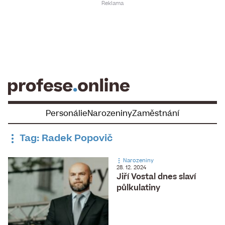
Skip
to
content
Personálie
Narozeniny
Zaměstnání
Tag: Radek Popovič
Narozeniny
28. 12. 2024
Jiří Vostal dnes slaví
půlkulatiny