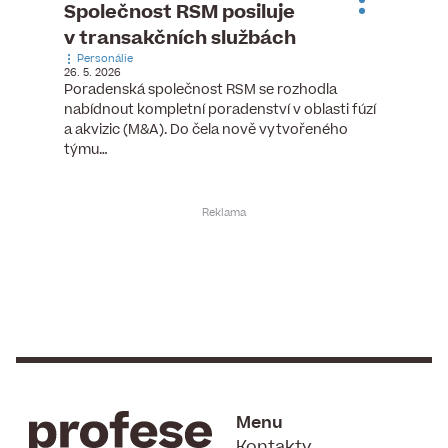
ste
Společnost RSM posiluje
Evrop
h
v transakčních službách
zasto
Personálie
rozdíl
26. 5. 2026
Zaměst
Poradenská společnost RSM se rozhodla
7. 6. 2026
nabídnout kompletní poradenství v oblasti fúzí
tních
Ženy v 
a akvizic (M&A). Do čela nově vytvořeného
teré
manažer
týmu…
y.
bodů víc
Menu
Kontakty