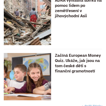
ADRA vyhlásila sbírku na
pomoc lidem po
zemětřesení v
jihovýchodní Asii
Začíná European Money
Quiz. Ukáže, jak jsou na
tom české děti s
finanční gramotností