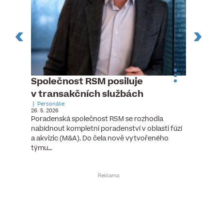
n
Společnost RSM posiluje
Pytlou
v transakčních službách
mana
Personálie
Personá
26. 5. 2026
5. 6. 2026
), člen
Poradenská společnost RSM se rozhodla
Hotelov
tšího
nabídnout kompletní poradenství v oblasti fúzí
webu pr
ní…
a akvizic (M&A). Do čela nově vytvořeného
do pozi
týmu…