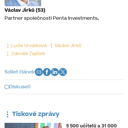
Václav Jirků (53)
Partner společnosti Penta Investments
.
Lucie Urválková
Václav Jirků
Zdeněk Zajíček
Sdílet článek
Diskuse
0
Diskuse k tomuto článku je již
uzavřena
Tiskové zprávy
5 500 učitelů a 31 000