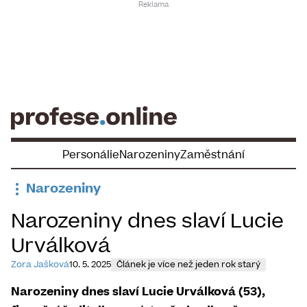
Skip
to
content
Personálie
Narozeniny
Zaměstnání
Narozeniny
Narozeniny dnes slaví ​Lucie
Urválková
Zora Jašková
10. 5. 2025
Článek je více než jeden rok starý
Narozeniny dnes slaví ​Lucie Urválková (53),