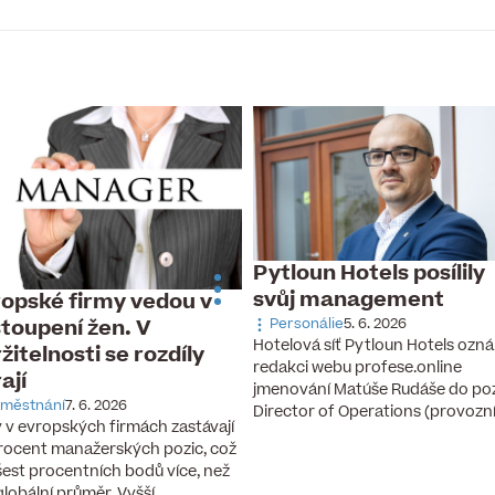
Pytloun Hotels posílily
svůj management
opské firmy vedou v
toupení žen. V
Personálie
5. 6. 2026
Hotelová síť Pytloun Hotels ozná
žitelnosti se rozdíly
redakci webu profese.online
rají
jmenování Matúše Rudáše do po
městnání
7. 6. 2026
Director of Operations (provozn
 v evropských firmách zastávají
rocent manažerských pozic, což
 šest procentních bodů více, než
 globální průměr. Vyšší…