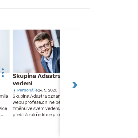
Skupina Adastra mění své
Dnes slaví naro
vedení
Turek
Personálie
24. 5. 2026
Narozeniny
26. 11. 20
Skupina Adastra oznámila redakci
mila
Dnes slaví narozeniny 
webu profese.online personální
finanční ředitel a člen
změnu ve svém vedení. Petr Zelenka
zice
developerské skupiny 
přebírá roli ředitele pro umělou…
í…
lety stál u zrodu…