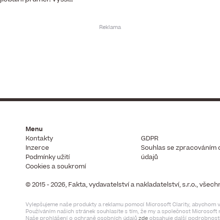
Menu
Kontakty
GDPR
Inzerce
Souhlas se zpracováním 
Podmínky užití
údajů
Cookies a soukromí
© 2015 - 2026, Fakta, vydavatelství a nakladatelství, s.r.o., vše
Vylepšujeme naše produkty a reklamu pomocí Microsoft Clarity, abychom vi
Používáním našich stránek souhlasíte s tím, že my a společnost Microsof
Naše prohlášení o ochraně osobních údajů
zde
obsahuje další podrobnosti