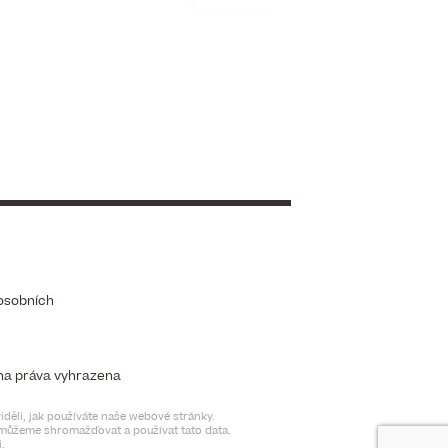
osobních
chna práva vyhrazena
děli, jak používáte naše webové stránky.
t můžeme shromažďovat a používat tato data.
.