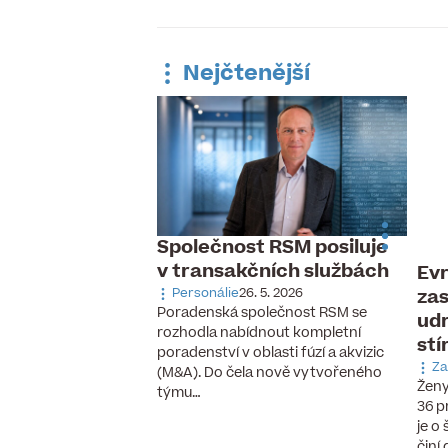
Nejčtenější
Společnost RSM posiluje
v transakčních službách
Evr
 pracovní trh,
zas
ávka po
Personálie
26. 5. 2026
Poradenská společnost RSM se
udr
aných pilotech
rozhodla nabídnout kompletní
stí
 6. 2026
poradenství v oblasti fúzí a akvizic
cizinců, vzestup
Za
(M&A). Do čela nově vytvořeného
chnologií a nové
Ženy
týmu…
se, které ještě před
36 p
cky neexistovaly.
je o
činí