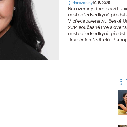
Narozeniny
10. 5. 2025
Narozeniny dnes slaví ​Luci
místopředsedkyně předsta
V představenstvu české Un
2014 současně i ve sloven
místopředsedkyně předsta
finančních ředitelů. Blaho