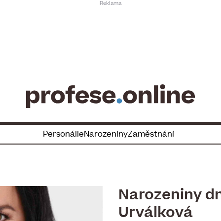
Personálie
Narozeniny
Zaměstnání
Narozeniny dne
Urválková