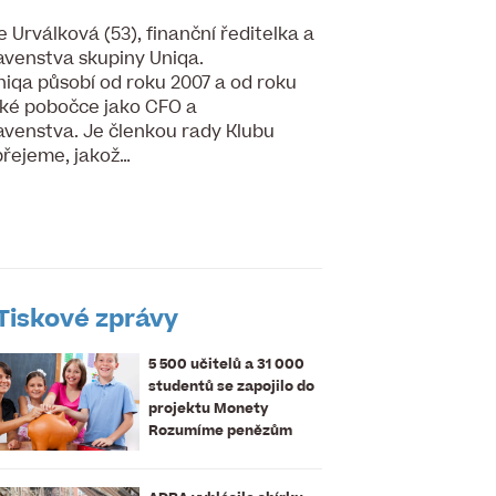
e Urválková (53), finanční ředitelka a
venstva skupiny Uniqa.
iqa působí od roku 2007 a od roku
ské pobočce jako CFO a
venstva. Je členkou rady Klubu
přejeme, jakož…
Tiskové zprávy
5 500 učitelů a 31 000
studentů se zapojilo do
projektu Monety
Rozumíme penězům