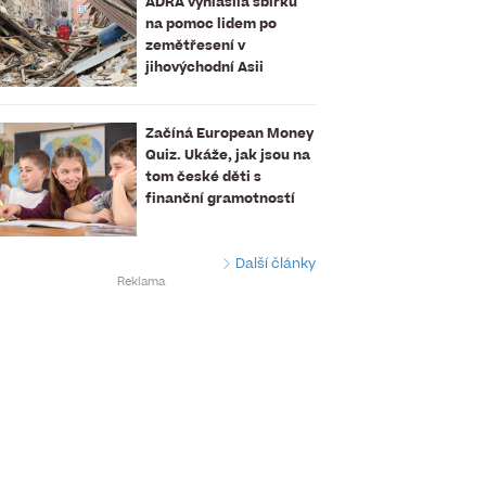
ADRA vyhlásila sbírku
na pomoc lidem po
zemětřesení v
jihovýchodní Asii
Začíná European Money
Quiz. Ukáže, jak jsou na
tom české děti s
finanční gramotností
Další články