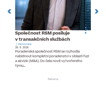
n
Společnost RSM posiluje
Pytlou
v transakčních službách
mana
Personálie
Personá
26. 5. 2026
5. 6. 2026
), člen
Poradenská společnost RSM se rozhodla
Hotelov
tšího
nabídnout kompletní poradenství v oblasti fúzí
webu pr
ní…
a akvizic (M&A). Do čela nově vytvořeného
do pozi
týmu…