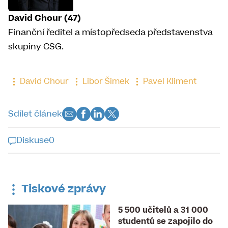
David Chour (47)
Finanční ředitel a místopředseda představenstva
skupiny CSG.
David Chour
Libor Šimek
Pavel Kliment
Sdílet článek
Diskuse
0
Diskuse k tomuto článku je již
uzavřena
Tiskové zprávy
5 500 učitelů a 31 000
studentů se zapojilo do