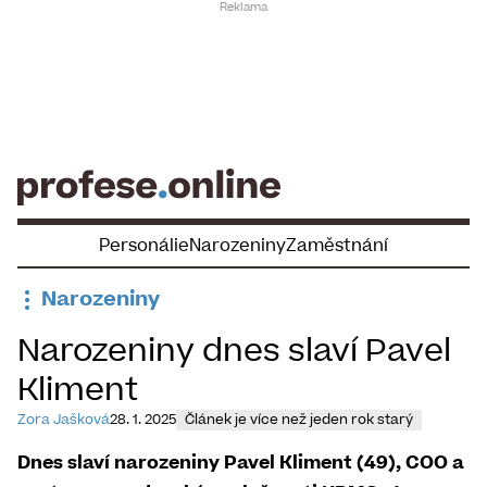
Skip
to
content
Personálie
Narozeniny
Zaměstnání
Narozeniny
Narozeniny dnes slaví Pavel
Kliment
Zora Jašková
28. 1. 2025
Článek je více než jeden rok starý
Dnes slaví narozeniny Pavel Kliment (49), COO a