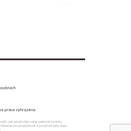
osobních
chna práva vyhrazena
děli, jak používáte naše webové stránky.
t můžeme shromažďovat a používat tato data.
.