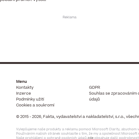
Menu
Kontakty
GDPR
Inzerce
Souhlas se zpracováním 
Podmínky užití
údajů
Cookies a soukromí
© 2015 - 2026, Fakta, vydavatelství a nakladatelství, s.r.o., vše
Vylepšujeme naše produkty a reklamu pomocí Microsoft Clarity, abychom vi
Používáním našich stránek souhlasíte s tím, že my a společnost Microsof
Naše prohlášení o ochraně osobních údajů
zde
obsahuje další podrobnosti