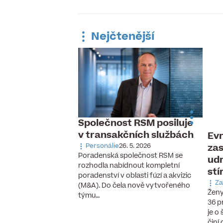
Nejčtenější
Společnost RSM posiluje
v transakčních službách
Evr
 pracovní trh,
zas
ávka po
Personálie
26. 5. 2026
Poradenská společnost RSM se
udr
aných pilotech
rozhodla nabídnout kompletní
stí
 6. 2026
poradenství v oblasti fúzí a akvizic
cizinců, vzestup
Za
(M&A). Do čela nově vytvořeného
chnologií a nové
Ženy
týmu…
se, které ještě před
36 p
cky neexistovaly.
je o
činí