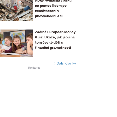
ADRA vyhlásila sbírku
na pomoc lidem po
zemětřesení v
jihovýchodní Asii
Začíná European Money
Quiz. Ukáže, jak jsou na
tom české děti s
finanční gramotností
Další články