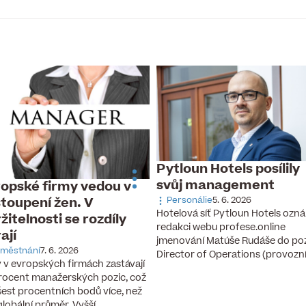
Pytloun Hotels posílily
svůj management
opské firmy vedou v
toupení žen. V
Personálie
5. 6. 2026
Hotelová síť Pytloun Hotels ozná
žitelnosti se rozdíly
redakci webu profese.online
rají
jmenování Matúše Rudáše do po
městnání
7. 6. 2026
Director of Operations (provozn
 v evropských firmách zastávají
rocent manažerských pozic, což
 šest procentních bodů více, než
 globální průměr. Vyšší…