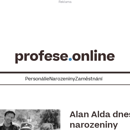
Personálie
Narozeniny
Zaměstnání
Alan Alda dnes
narozeniny