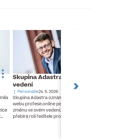
Skupina Adastra mění své
Dnes slaví naro
vedení
Turek
Personálie
24. 5. 2026
Narozeniny
26. 11. 20
Skupina Adastra oznámila redakci
mila
Dnes slaví narozeniny 
webu profese.online personální
finanční ředitel a člen
změnu ve svém vedení. Petr Zelenka
zice
developerské skupiny 
přebírá roli ředitele pro umělou…
í…
lety stál u zrodu…