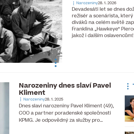
Narozeniny
28. 1. 2026
Devadesáti let se dnes dož
režisér a scenárista, kter
diváků na celém světě zap
Franklina „Hawkeye“ Pierc
jakož i dalším oslavencům!
Narozeniny dnes slaví Pavel
Kliment
Narozeniny
28. 1. 2025
Dnes slaví narozeniny Pavel Kliment (49),
COO a partner poradenské společnosti
KPMG. Je odpovědný za služby pro…