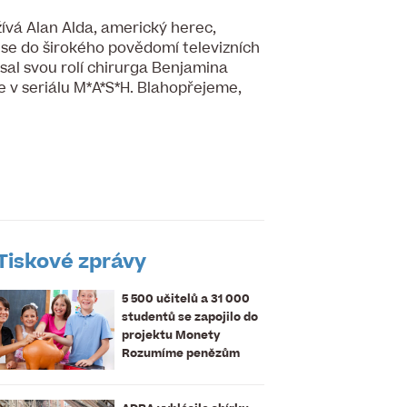
ívá Alan Alda, americký herec,
ý se do širokého povědomí televizních
sal svou rolí chirurga Benjamina
e v seriálu M*A*S*H. Blahopřejeme,
Tiskové zprávy
5 500 učitelů a 31 000
studentů se zapojilo do
projektu Monety
Rozumíme penězům