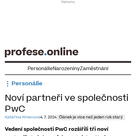
Skip
to
content
Personálie
Narozeniny
Zaměstnání
Personálie
Noví partneři ve společnosti
PwC
Kateřina Kmecová
4. 7. 2024
Článek je více než jeden rok starý
Vedení společnosti PwC rozšířili tři noví