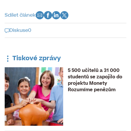
Sdílet článek
Diskuse
0
Diskuse k tomuto článku je již
uzavřena
Tiskové zprávy
5 500 učitelů a 31 000
studentů se zapojilo do
projektu Monety
Rozumíme penězům