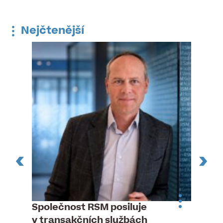
Nejčtenější
n
Společnost RSM posiluje
Pytlou
v transakčních službách
mana