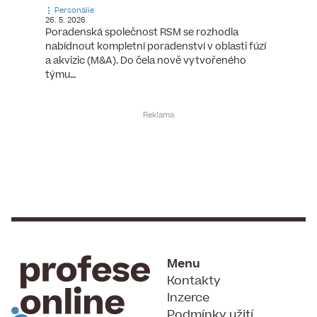
Personálie
Personá
26. 5. 2026
5. 6. 2026
), člen
Poradenská společnost RSM se rozhodla
Hotelov
tšího
nabídnout kompletní poradenství v oblasti fúzí
webu pr
ní…
a akvizic (M&A). Do čela nově vytvořeného
do pozi
týmu…
Menu
Kontakty
Inzerce
Podmínky užití