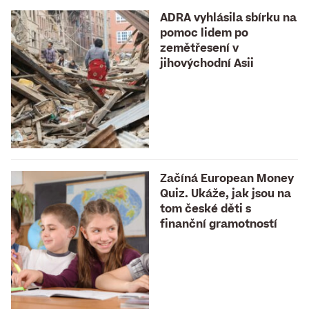
ADRA vyhlásila sbírku na
pomoc lidem po
zemětřesení v
jihovýchodní Asii
Začíná European Money
Quiz. Ukáže, jak jsou na
tom české děti s
finanční gramotností