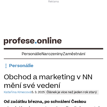
Skip
to
content
Personálie
Narozeniny
Zaměstnání
Personálie
Obchod a marketing v NN
mění své vedení
Kateřina Kmecová
5. 3. 2025
Článek je více než jeden rok starý
Od začátku března, po schválení Českou