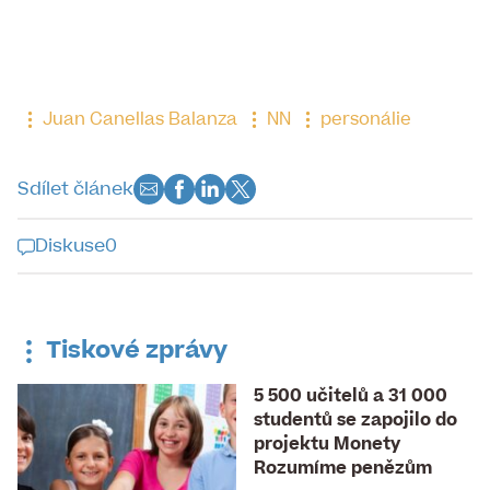
Juan Canellas Balanza
NN
personálie
Sdílet článek
Diskuse
0
Diskuse k tomuto článku je již
uzavřena
Tiskové zprávy
5 500 učitelů a 31 000
studentů se zapojilo do
projektu Monety
Rozumíme penězům