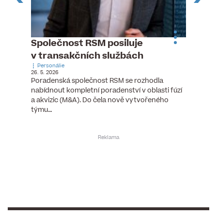
n
Společnost RSM posiluje
Pytlou
v transakčních službách
mana
Personálie
Personá
26. 5. 2026
5. 6. 2026
), člen
Poradenská společnost RSM se rozhodla
Hotelov
tšího
nabídnout kompletní poradenství v oblasti fúzí
webu pr
ní…
a akvizic (M&A). Do čela nově vytvořeného
do pozi
týmu…