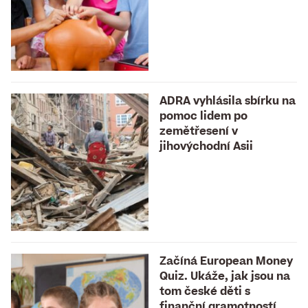
ADRA vyhlásila sbírku na
pomoc lidem po
zemětřesení v
jihovýchodní Asii
Začíná European Money
Quiz. Ukáže, jak jsou na
tom české děti s
finanční gramotností