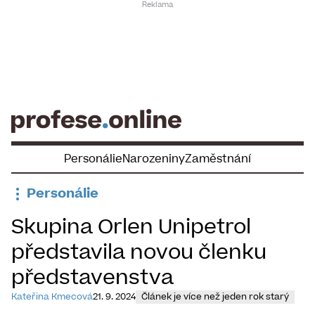
Skip
to
content
Personálie
Narozeniny
Zaměstnání
Personálie
Skupina Orlen Unipetrol
představila novou členku
představenstva
Kateřina Kmecová
21. 9. 2024
Článek je více než jeden rok starý