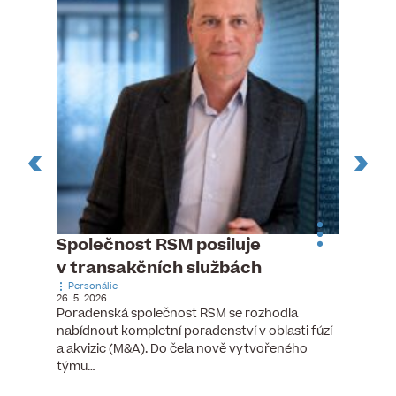
n
Společnost RSM posiluje
Pytlou
v transakčních službách
mana
Personálie
Personá
26. 5. 2026
5. 6. 2026
), člen
Poradenská společnost RSM se rozhodla
Hotelov
tšího
nabídnout kompletní poradenství v oblasti fúzí
webu pr
ní…
a akvizic (M&A). Do čela nově vytvořeného
do pozi
týmu…