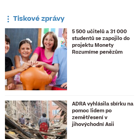
Diskuse k tomuto článku je již
uzavřena
Tiskové zprávy
5 500 učitelů a 31 000
studentů se zapojilo do
projektu Monety
Rozumíme penězům
ADRA vyhlásila sbírku na
pomoc lidem po
zemětřesení v
jihovýchodní Asii