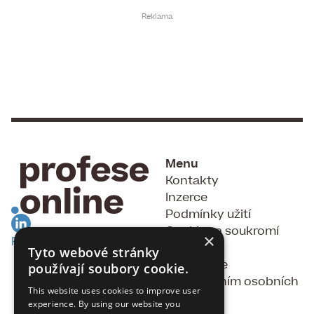
Menu
Kontakty
Inzerce
Podmínky užití
Cookies a soukromí
×
RSS Feed
GDPR
Tyto webové stránky
Souhlas se
používají soubory cookie.
zpracováním osobních
This website uses cookies to improve user
údajů
experience. By using our website you