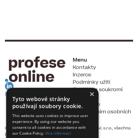
Menu
Kontakty
Inzerce
Podmínky užití
Cookies a soukromí
×
RSS Feed
GDPR
Tyto webové stránky
Souhlas se
používají soubory cookie.
zpracováním osobních
This website uses cookies to improve user
údajů
experience. By using our website you
consent to all cookies in accordance with
© 2015 - 2026, Fakta, vydavatelství a nakladatelství, s.r.o., všechna
our Cookie Policy.
Více informací
práva vyhrazena