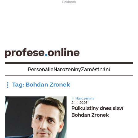
Skip
to
content
Personálie
Narozeniny
Zaměstnání
Tag: Bohdan Zronek
Narozeniny
21. 1. 2026
Půlkulatiny dnes slaví
Bohdan Zronek