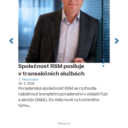
ste
Společnost RSM posiluje
Evrop
h
v transakčních službách
zasto
Personálie
rozdíl
26. 5. 2026
Zaměst
Poradenská společnost RSM se rozhodla
7. 6. 2026
nabídnout kompletní poradenství v oblasti fúzí
tních
Ženy v 
a akvizic (M&A). Do čela nově vytvořeného
teré
manažer
týmu…
y.
bodů víc