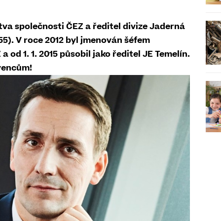
va společnosti ČEZ a ředitel divize Jaderná
55). V roce 2012 byl jmenován šéfem
 od 1. 1. 2015 působil jako ředitel JE Temelín.
avencům!