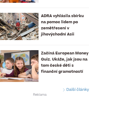
ADRA vyhlásila sbírku
na pomoc lidem po
zemětřesení v
jihovýchodní Asii
Začíná European Money
Quiz. Ukáže, jak jsou na
tom české děti s
finanční gramotností
Další články