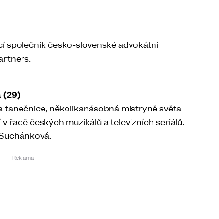
cí společník česko-slovenské advokátní
artners.
 (29)
a tanečnice, několikanásobná mistryně světa
í v řadě českých muzikálů a televizních seriálů.
Suchánková.