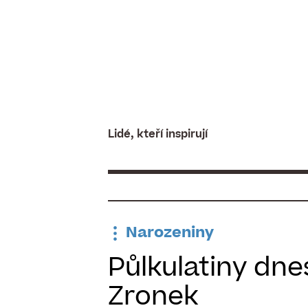
Skip
to
content
Lidé, kteří inspirují
Narozeniny
Půlkulatiny dne
Zronek