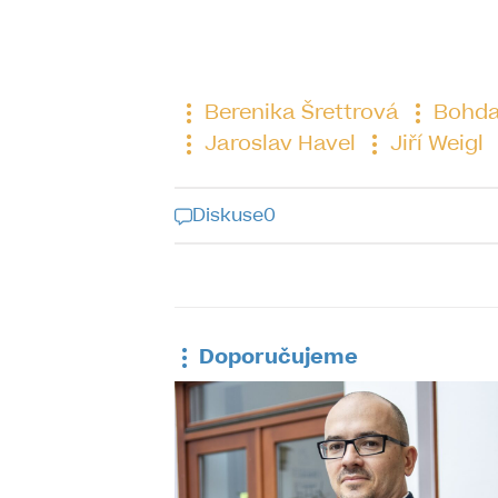
Berenika Šrettrová
Bohda
Jaroslav Havel
Jiří Weigl
Diskuse
0
Diskuse k tomu
Doporučujeme