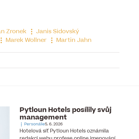
n Zronek
Janis Sidovský
Marek Wollner
Martin Jahn
to článku je již uzavřena
Pytloun Hotels posílily svůj
management
Personálie
5. 6. 2026
Hotelová síť Pytloun Hotels oznámila
redakci webu profese.online jmenování