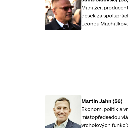
Janis Sidovský (58
Manažer, producent 
desek za spoluprác
Leonou Machálkovo
Martin Jahn (56)
Ekonom, politik a v
místopředsedou vlá
vrcholových funkcí