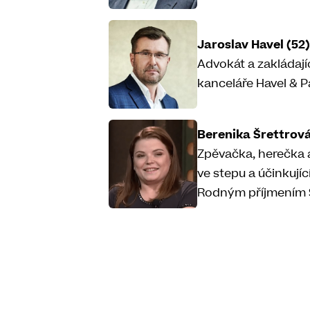
Jaroslav Havel (52)
Advokát a zakládají
kanceláře Havel & P
Berenika Šrettrová
Zpěvačka, herečka 
ve stepu a účinkujíc
Rodným příjmením 