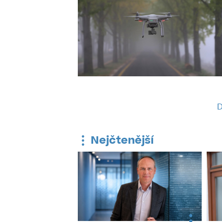
D
Nejčtenější