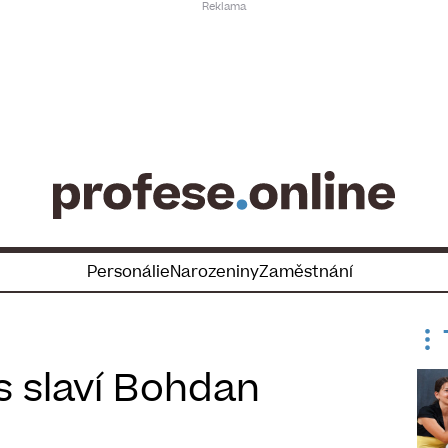
Personálie
Narozeniny
Zaměstnání
s slaví Bohdan