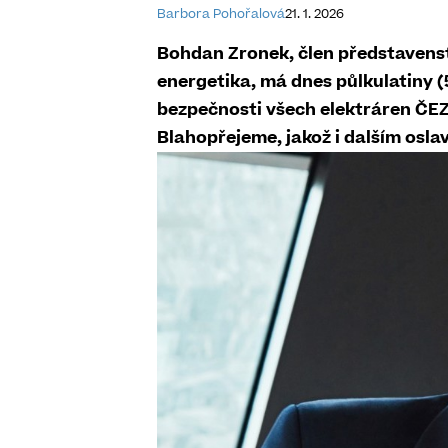
Barbora Pohořalová
21. 1. 2026
Bohdan Zronek, člen představenst
energetika, má dnes půlkulatiny (
bezpečnosti všech elektráren ČEZ a
Blahopřejeme, jakož i dalším osl