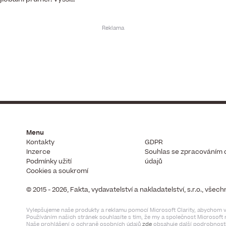
Menu
Kontakty
GDPR
Inzerce
Souhlas se zpracováním 
Podmínky užití
údajů
Cookies a soukromí
© 2015 - 2026, Fakta, vydavatelství a nakladatelství, s.r.o., vše
Vylepšujeme naše produkty a reklamu pomocí Microsoft Clarity, abychom vi
Používáním našich stránek souhlasíte s tím, že my a společnost Microsof
Naše prohlášení o ochraně osobních údajů
zde
obsahuje další podrobnosti