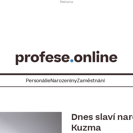
Personálie
Narozeniny
Zaměstnání
Dnes slaví na
Kuzma