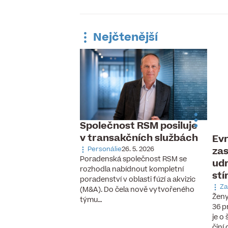
Nejčtenější
Společnost RSM posiluje
v transakčních službách
Evr
 pracovní trh,
zas
ávka po
Personálie
26. 5. 2026
Poradenská společnost RSM se
udr
aných pilotech
rozhodla nabídnout kompletní
stí
 6. 2026
poradenství v oblasti fúzí a akvizic
cizinců, vzestup
Za
(M&A). Do čela nově vytvořeného
chnologií a nové
Ženy
týmu…
se, které ještě před
36 p
cky neexistovaly.
je o
činí