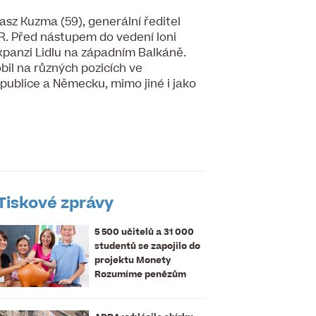
sz Kuzma (59), generální ředitel
R. Před nástupem do vedení loni
xpanzi Lidlu na západním Balkáně.
bil na různých pozicích ve
epublice a Německu, mimo jiné i jako
Tiskové zprávy
5 500 učitelů a 31 000
studentů se zapojilo do
projektu Monety
Rozumíme penězům