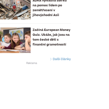
ADRA vyhlásila sbírku
na pomoc lidem po
zemětřesení v
jihovýchodní Asii
Začíná European Money
Quiz. Ukáže, jak jsou na
tom české děti s
finanční gramotností
Další články