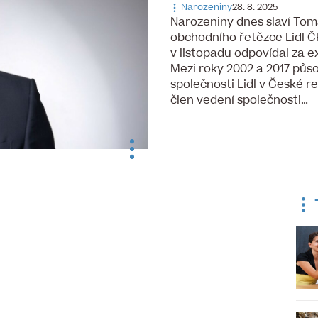
Narozeniny
28. 8. 2025
Narozeniny dnes slaví Toma
obchodního řetězce Lidl Č
v listopadu odpovídal za e
Mezi roky 2002 a 2017 půso
společnosti Lidl v České r
člen vedení společnosti…