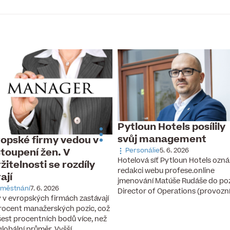
Pytloun Hotels posílily
svůj management
opské firmy vedou v
toupení žen. V
Personálie
5. 6. 2026
Hotelová síť Pytloun Hotels ozná
žitelnosti se rozdíly
redakci webu profese.online
rají
jmenování Matúše Rudáše do po
městnání
7. 6. 2026
Director of Operations (provozn
 v evropských firmách zastávají
rocent manažerských pozic, což
 šest procentních bodů více, než
 globální průměr. Vyšší…