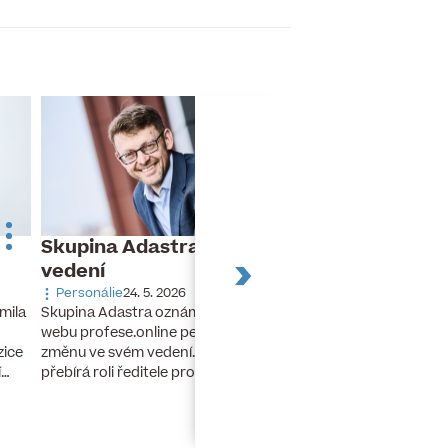
Skupina Adastra mění své
Dnes slaví naro
vedení
Turek
Personálie
24. 5. 2026
Narozeniny
26. 11. 20
Skupina Adastra oznámila redakci
mila
Dnes slaví narozeniny 
webu profese.online personální
finanční ředitel a člen
změnu ve svém vedení. Petr Zelenka
zice
developerské skupiny 
přebírá roli ředitele pro umělou…
í…
lety stál u zrodu…