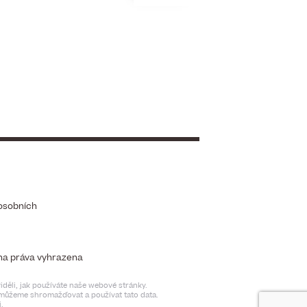
osobních
chna práva vyhrazena
děli, jak používáte naše webové stránky.
t můžeme shromažďovat a používat tato data.
.