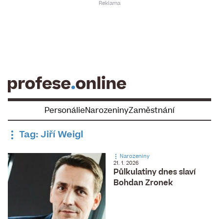
Skip
to
content
Personálie
Narozeniny
Zaměstnání
Tag: Jiří Weigl
Narozeniny
21. 1. 2026
Půlkulatiny dnes slaví
Bohdan Zronek