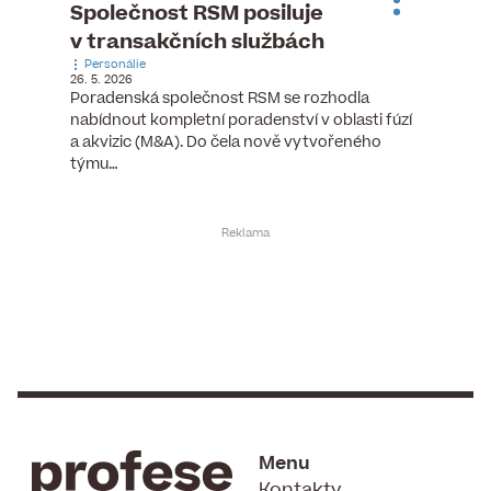
ste
Společnost RSM posiluje
Evrop
h
v transakčních službách
zasto
Personálie
rozdíl
26. 5. 2026
Zaměst
Poradenská společnost RSM se rozhodla
7. 6. 2026
nabídnout kompletní poradenství v oblasti fúzí
tních
Ženy v 
a akvizic (M&A). Do čela nově vytvořeného
teré
manažer
týmu…
y.
bodů víc
Menu
Kontakty