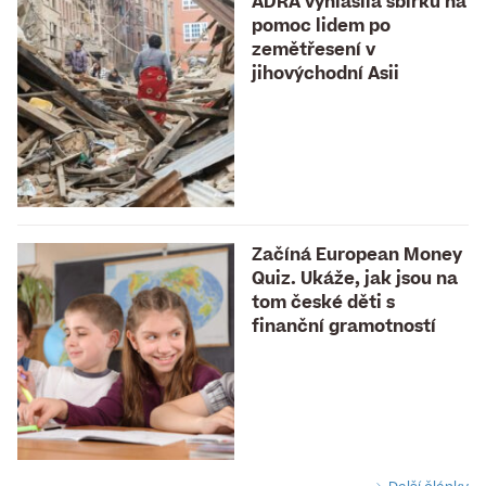
ADRA vyhlásila sbírku na
pomoc lidem po
zemětřesení v
jihovýchodní Asii
Začíná European Money
Quiz. Ukáže, jak jsou na
tom české děti s
finanční gramotností