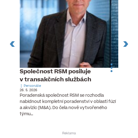
ste
Společnost RSM posiluje
Evrop
h
v transakčních službách
zasto
Personálie
rozdíl
26. 5. 2026
Zaměst
Poradenská společnost RSM se rozhodla
7. 6. 2026
nabídnout kompletní poradenství v oblasti fúzí
tních
Ženy v 
a akvizic (M&A). Do čela nově vytvořeného
teré
manažer
týmu…
y.
bodů víc