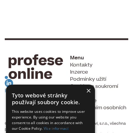
Menu
Kontakty
Inzerce
Podmínky užití
Cookies a soukromí
×
RSS Feed
GDPR
Tyto webové stránky
Souhlas se
používají soubory cookie.
zpracováním osobních
This website uses cookies to improve user
údajů
experience. By using our website you
consent to all cookies in accordance with
© 2015 - 2026, Fakta, vydavatelství a nakladatelství, s.r.o., všechna
our Cookie Policy.
Více informací
práva vyhrazena