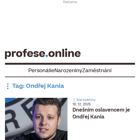
Skip
to
content
Personálie
Narozeniny
Zaměstnání
Tag: Ondřej Kania
Narozeniny
19. 12. 2025
Dnešním oslavencem je
Ondřej Kania