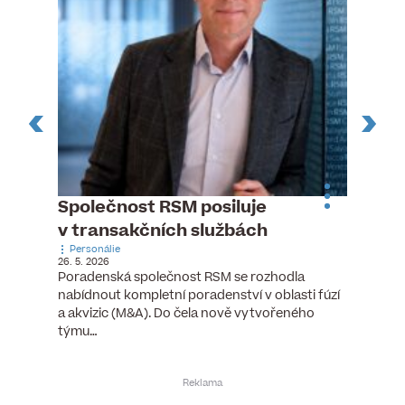
n
Společnost RSM posiluje
Pytlou
v transakčních službách
mana
Personálie
Personá
26. 5. 2026
5. 6. 2026
), člen
Poradenská společnost RSM se rozhodla
Hotelov
tšího
nabídnout kompletní poradenství v oblasti fúzí
webu pr
ní…
a akvizic (M&A). Do čela nově vytvořeného
do pozi
týmu…