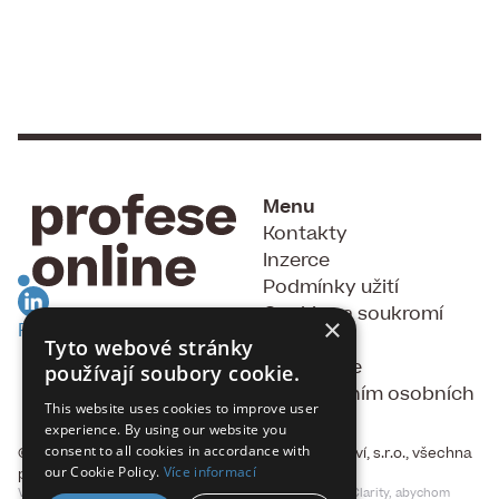
Menu
Kontakty
Inzerce
Podmínky užití
Cookies a soukromí
×
RSS Feed
GDPR
Tyto webové stránky
Souhlas se
používají soubory cookie.
zpracováním osobních
This website uses cookies to improve user
údajů
experience. By using our website you
consent to all cookies in accordance with
© 2015 - 2026, Fakta, vydavatelství a nakladatelství, s.r.o., všechna
our Cookie Policy.
Více informací
práva vyhrazena
Vylepšujeme naše produkty a reklamu pomocí Microsoft Clarity, abychom