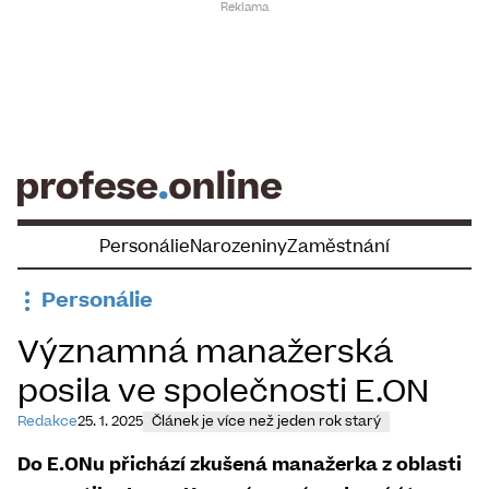
Skip
to
content
Personálie
Narozeniny
Zaměstnání
Personálie
Významná manažerská
posila ve společnosti E.ON
Redakce
25. 1. 2025
Článek je více než jeden rok starý
Do E.ONu přichází zkušená manažerka z oblasti