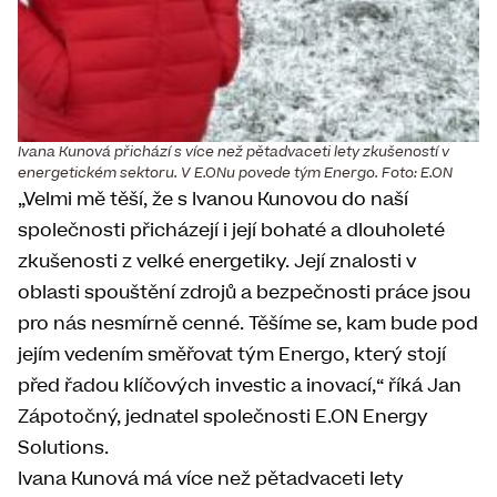
Ivana Kunová přichází s více než pětadvaceti lety zkušeností v
energetickém sektoru. V E.ONu povede tým Energo. Foto: E.ON
„Velmi mě těší, že s Ivanou Kunovou do naší
společnosti přicházejí i její bohaté a dlouholeté
zkušenosti z velké energetiky. Její znalosti v
oblasti spouštění zdrojů a bezpečnosti práce jsou
pro nás nesmírně cenné. Těšíme se, kam bude pod
jejím vedením směřovat tým Energo, který stojí
před řadou klíčových investic a inovací,“ říká Jan
Zápotočný, jednatel společnosti E.ON Energy
Solutions.
Ivana Kunová má více než pětadvaceti lety