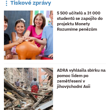
uzavřena
Tiskové zprávy
5 500 učitelů a 31 000
studentů se zapojilo do
projektu Monety
Rozumíme penězům
ADRA vyhlásila sbírku na
pomoc lidem po
zemětřesení v
jihovýchodní Asii