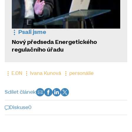
Psali jsme
Nový předseda Energetického
regulačního úřadu
E.ON
Ivana Kunová
personálie
Sdílet článek
Diskuse
0
Diskuse k tomuto článku je již