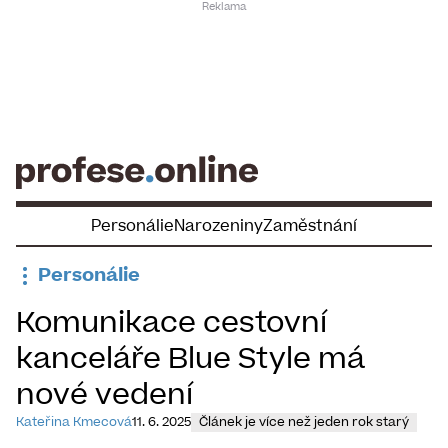
Skip
to
content
Personálie
Narozeniny
Zaměstnání
Personálie
Komunikace cestovní
kanceláře Blue Style má
nové vedení
Kateřina Kmecová
11. 6. 2025
Článek je více než jeden rok starý