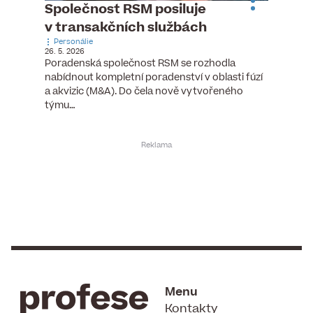
n
Společnost RSM posiluje
Pytlou
v transakčních službách
mana
Personálie
Personá
26. 5. 2026
5. 6. 2026
), člen
Poradenská společnost RSM se rozhodla
Hotelov
tšího
nabídnout kompletní poradenství v oblasti fúzí
webu pr
ní…
a akvizic (M&A). Do čela nově vytvořeného
do pozi
týmu…
Menu
Kontakty