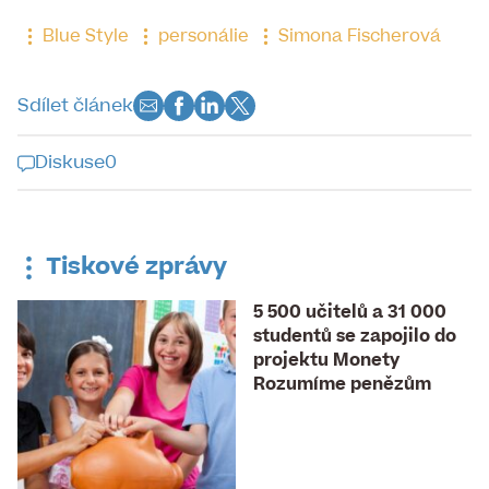
Blue Style
personálie
Simona Fischerová
Sdílet článek
Diskuse
0
Diskuse k tomuto článku je již
uzavřena
Tiskové zprávy
5 500 učitelů a 31 000
studentů se zapojilo do
projektu Monety
Rozumíme penězům