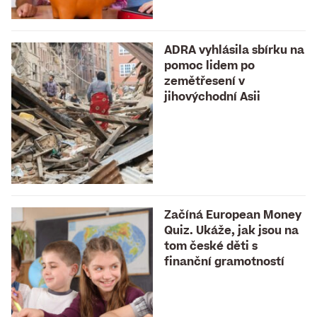
ADRA vyhlásila sbírku na
pomoc lidem po
zemětřesení v
jihovýchodní Asii
Začíná European Money
Quiz. Ukáže, jak jsou na
tom české děti s
finanční gramotností